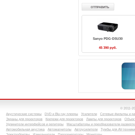
Sanyo PDG-DSU30
45 390 руб.
© 2011-2
Акустические системы
DVD и Blu-ray плееры
Усилители
Сетевые фильтры и ра
Экраны для проекторов
Крепежи для проекторов
Лампы для проекторов
Объект
Удлинители интерфейсов и репитеры
Масштабаторы и преобразователи развертк
Автомобильная акустика
Автомагнитолы
Автоусилители
Тумбы для AV-техники
Электробритвы
Измельчители
Парогенераторы
Мониторы