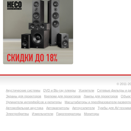
© 2011-2
Акустические системы
DVD и Blu-ray плееры
Усилители
Сетевые фильтры и ра
Экраны для проекторов
Крепежи для проекторов
Лампы для проекторов
Объект
Удлинители интерфейсов и репитеры
Масштабаторы и преобразователи развертк
Автомобильная акустика
Автомагнитолы
Автоусилители
Тумбы для AV-техники
Электробритвы
Измельчители
Парогенераторы
Мониторы