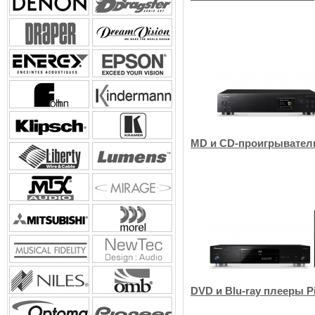
MD и CD-проигрыватели
DVD и Blu-ray плееры P