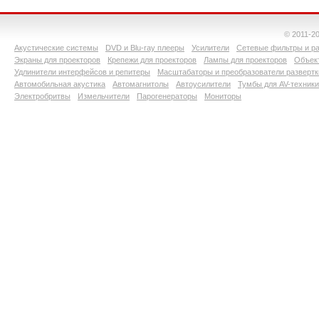
© 2011-2
Акустические системы
DVD и Blu-ray плееры
Усилители
Сетевые фильтры и ра
Экраны для проекторов
Крепежи для проекторов
Лампы для проекторов
Объект
Удлинители интерфейсов и репитеры
Масштабаторы и преобразователи развертк
Автомобильная акустика
Автомагнитолы
Автоусилители
Тумбы для AV-техники
Электробритвы
Измельчители
Парогенераторы
Мониторы