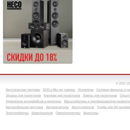
© 2011-2
Акустические системы
DVD и Blu-ray плееры
Усилители
Сетевые фильтры и ра
Экраны для проекторов
Крепежи для проекторов
Лампы для проекторов
Объект
Удлинители интерфейсов и репитеры
Масштабаторы и преобразователи развертк
Автомобильная акустика
Автомагнитолы
Автоусилители
Тумбы для AV-техники
Электробритвы
Измельчители
Парогенераторы
Мониторы