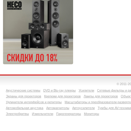
© 2011-2
Акустические системы
DVD и Blu-ray плееры
Усилители
Сетевые фильтры и ра
Экраны для проекторов
Крепежи для проекторов
Лампы для проекторов
Объект
Удлинители интерфейсов и репитеры
Масштабаторы и преобразователи развертк
Автомобильная акустика
Автомагнитолы
Автоусилители
Тумбы для AV-техники
Электробритвы
Измельчители
Парогенераторы
Мониторы