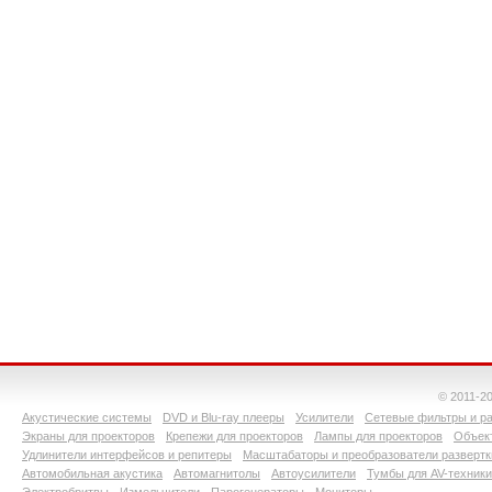
© 2011-2
Акустические системы
DVD и Blu-ray плееры
Усилители
Сетевые фильтры и ра
Экраны для проекторов
Крепежи для проекторов
Лампы для проекторов
Объект
Удлинители интерфейсов и репитеры
Масштабаторы и преобразователи развертк
Автомобильная акустика
Автомагнитолы
Автоусилители
Тумбы для AV-техники