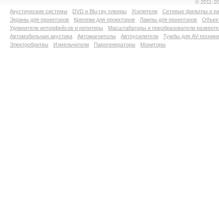
© 2011-2
Акустические системы
DVD и Blu-ray плееры
Усилители
Сетевые фильтры и ра
Экраны для проекторов
Крепежи для проекторов
Лампы для проекторов
Объект
Удлинители интерфейсов и репитеры
Масштабаторы и преобразователи развертк
Автомобильная акустика
Автомагнитолы
Автоусилители
Тумбы для AV-техники
Электробритвы
Измельчители
Парогенераторы
Мониторы