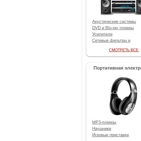
Акустические системы
DVD и Blu-ray плееры
Усилители
Сетевые фильтры и
разветвители
СМОТРЕТЬ ВСЕ
AV-ресиверы
MD и CD-проигрыватели
Цифро-аналоговые
Портативная электр
преобразователи
Виниловые проигрывател
фонокорректоры
MP3-плееры
Наушники
Игровые приставки