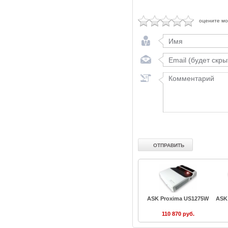
оцените м
ASK Proxima US1275W
ASK
110 870 руб.