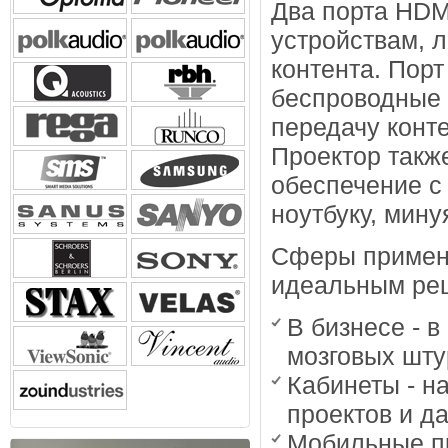
Два порта HDM
устройствам, 
контента. Пор
беспроводные 
передачу конт
Проектор такж
обеспечение с
ноутбуку, мину
Сферы примене
идеальным ре
В бизнесе - 
мозговых штур
Кабинеты - н
проектов и д
Мобильные пр