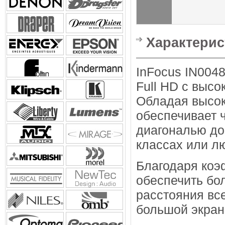
Характерис
InFocus IN004
Full HD с высо
Обладая высок
обеспечивает 
диагональю до
классах или л
Благодаря коэ
обеспечить бо
расстояния все
большой экран