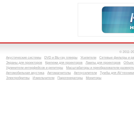
© 2011-2
Акустические системы
DVD и Blu-ray плееры
Усилители
Сетевые фильтры и ра
Экраны для проекторов
Крепежи для проекторов
Лампы для проекторов
Объект
Удлинители интерфейсов и репитеры
Масштабаторы и преобразователи развертк
Автомобильная акустика
Автомагнитолы
Автоусилители
Тумбы для AV-техники
Электробритвы
Измельчители
Парогенераторы
Мониторы