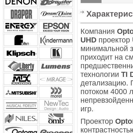
Характери
Компания
Opt
UHD
проектор
минимальной з
приходит на с
предшественни
технологии
TI
детализацию. 
потоком 4000 
непревзойденн
игр.
Проектор
Opt
контрастность