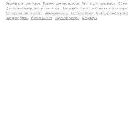
Экраны для проекторов
Крепежи для проекторов
Лампы для проекторов
Объект
Удлинители интерфейсов и репитеры
Масштабаторы и преобразователи развертк
Автомобильная акустика
Автомагнитолы
Автоусилители
Тумбы для AV-техники
Электробритвы
Измельчители
Парогенераторы
Мониторы