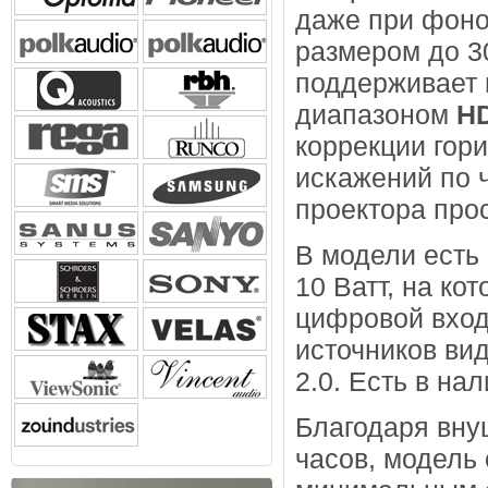
даже при фоно
размером до 3
поддерживает
диапазоном
H
коррекции гор
искажений по 
проектора про
В модели есть
10 Ватт, на ко
цифровой вход
источников ви
2.0. Есть в на
Благодаря вну
часов, модель