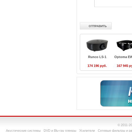
Runco LS-1
Optoma E
174 196 руб.
167 945 р
© 2011-2
Акустические системы
DVD и Blu-ray плееры
Усилители
Сетевые фильтры и ра