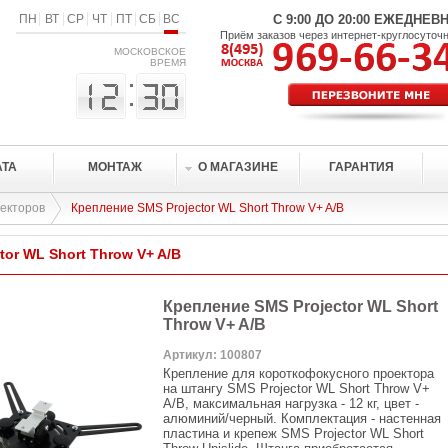
ПН
ВТ
СР
ЧТ
ПТ
СБ
ВС
С 9:00 ДО 20:00 ЕЖЕДНЕВ
Приём заказов через интернет-круглосуточ
МОСКОВСКОЕ
ВРЕМЯ
АТА
МОНТАЖ
О МАГАЗИНЕ
ГАРАНТИЯ
екторов
Крепление SMS Projector WL Short Throw V+ A/B
tor WL Short Throw V+ A/B
Крепление SMS Projector WL Short
Throw V+ A/B
Артикул: 100807
Крепление для короткофокусного проектора
на штангу SMS Projector WL Short Throw V+
A/B, максимальная нагрузка - 12 кг, цвет -
алюминий/черный. Комплектация - настенная
пластина и крепеж SMS Projector WL Short