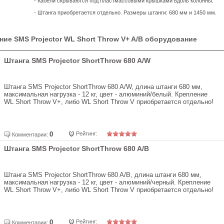
- Кабели скрываются под пластмассовыми крышками вдоль колонны.
- Штанга приобретается отдельно. Размеры штанги: 680 мм и 1450 мм.
ие SMS Projector WL Short Throw V+ A/B оборудование
Штанга SMS Projector ShortThrow 680 A/W
Штанга SMS Projector ShortThrow 680 A/W, длина штанги 680 мм,
максимальная нагрузка - 12 кг, цвет - алюминий/белый. Крепление
WL Short Throw V+, либо WL Short Throw V приобретается отдельно!
0
Рейтинг:
Комментарии:
Штанга SMS Projector ShortThrow 680 A/B
Штанга SMS Projector ShortThrow 680 A/B, длина штанги 680 мм,
максимальная нагрузка - 12 кг, цвет - алюминий/черный. Крепление
WL Short Throw V+, либо WL Short Throw V приобретается отдельно!
0
Рейтинг:
Комментарии: