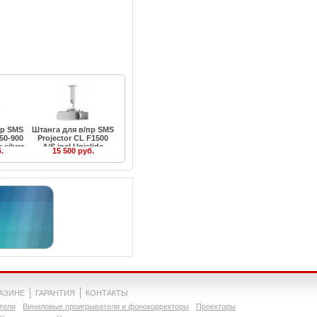
пр SMS
Штанга для в/пр SMS
50-900
Projector CL F1500
 silver
A/S incl Unislide
.
15 500 руб.
silver
ГАЗИНЕ
ГАРАНТИЯ
КОНТАКТЫ
тели
Виниловые проигрыватели и фонокорректоры
Проекторы