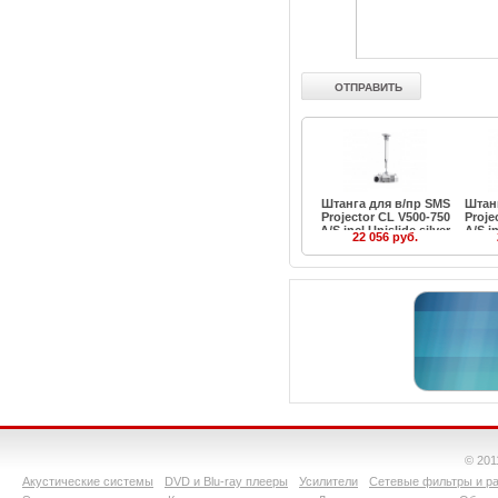
Штанга для в/пр SMS
Штан
Projector CL V500-750
Proje
A/S incl Unislide silver
A/S in
22 056 руб.
© 201
Акустические системы
DVD и Blu-ray плееры
Усилители
Сетевые фильтры и ра