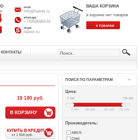
НО
ВАША КОРЗИНА
email
info@hainet.ru
но
в корзине нет товаров
whatsapp
+74959696634
skype
hainet.ru
КОНТАКТЫ
ПОИСК ПО ПАРАМЕТРАМ
Цена:
19 180 руб.
2 100
735 200
2 100
200 000
500 000
735 246
В КОРЗИНУ
Производитель:
КУПИТЬ В КРЕДИТ
ABtUS
от 1 918 руб.
Chief