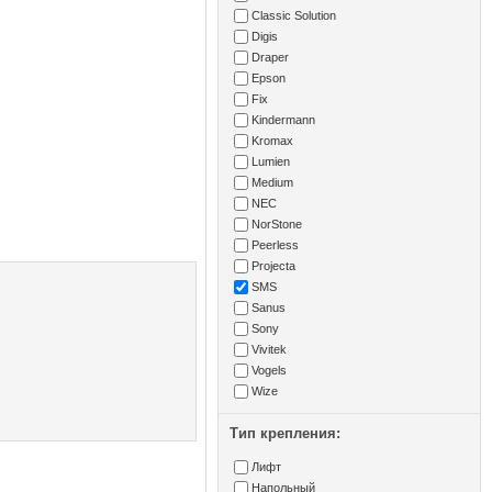
Classic Solution
Digis
Draper
Epson
Fix
Kindermann
Kromax
Lumien
Medium
NEC
NorStone
Peerless
Projecta
SMS
Sanus
Sony
Vivitek
Vogels
Wize
Тип крепления:
Лифт
Напольный