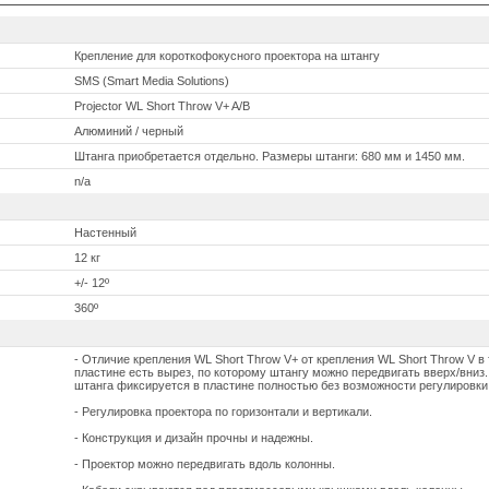
Крепление для короткофокусного проектора на штангу
SMS (Smart Media Solutions)
Projector WL Short Throw V+ A/B
Алюминий / черный
Штанга приобретается отдельно. Размеры штанги: 680 мм и 1450 мм.
n/a
Настенный
12 кг
+/- 12º
360º
- Отличие крепления WL Short Throw V+ от крепления WL Short Throw V в 
пластине есть вырез, по которому штангу можно передвигать вверх/вниз.
штанга фиксируется в пластине полностью без возможности регулировки
- Регулировка проектора по горизонтали и вертикали.
- Конструкция и дизайн прочны и надежны.
- Проектор можно передвигать вдоль колонны.