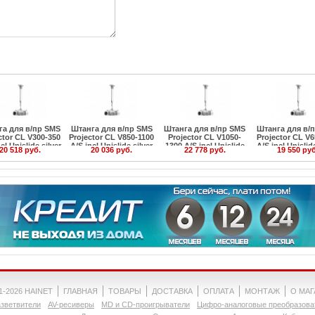
га для в/пр SMS
Штанга для в/пр SMS
Штанга для в/пр SMS
Штанга для в/
ctor CL V300-350
Projector CL V850-1100
Projector CL V1050-
Projector CL V6
cl Unislide silver
A/S incl Unislide silver
1300 A/S incl Unislide
A/S incl Unislide
20 518 руб.
20 036 руб.
22 778 руб.
19 550 руб
silver
1-2026 HAINET
ГЛАВНАЯ
ТОВАРЫ
ДОСТАВКА
ОПЛАТА
МОНТАЖ
О МА
зветвители
AV-ресиверы
MD и CD-проигрыватели
Цифро-аналоговые преобразова