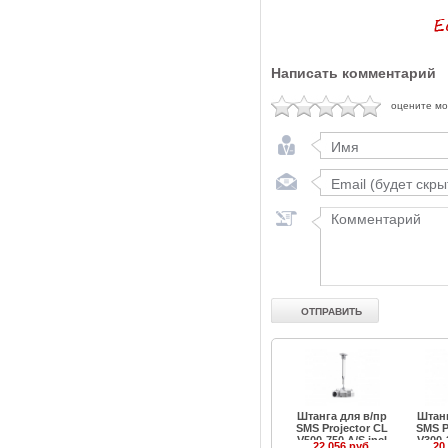
Написать комментарий
оцените м
Штанга для в/пр
Штанг
SMS Projector CL
SMS P
V500-750 A/S incl
V300-
22 056 руб.
20