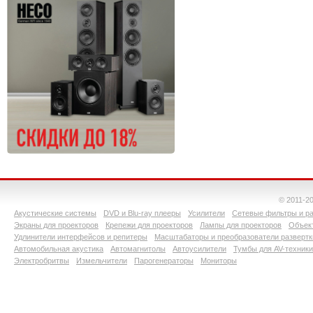
© 2011-2
Акустические системы
DVD и Blu-ray плееры
Усилители
Сетевые фильтры и ра
Экраны для проекторов
Крепежи для проекторов
Лампы для проекторов
Объект
Удлинители интерфейсов и репитеры
Масштабаторы и преобразователи развертк
Автомобильная акустика
Автомагнитолы
Автоусилители
Тумбы для AV-техники
Электробритвы
Измельчители
Парогенераторы
Мониторы