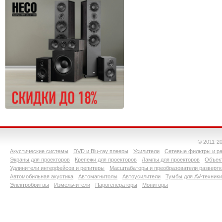
© 2011-2
Акустические системы
DVD и Blu-ray плееры
Усилители
Сетевые фильтры и ра
Экраны для проекторов
Крепежи для проекторов
Лампы для проекторов
Объект
Удлинители интерфейсов и репитеры
Масштабаторы и преобразователи развертк
Автомобильная акустика
Автомагнитолы
Автоусилители
Тумбы для AV-техники
Электробритвы
Измельчители
Парогенераторы
Мониторы