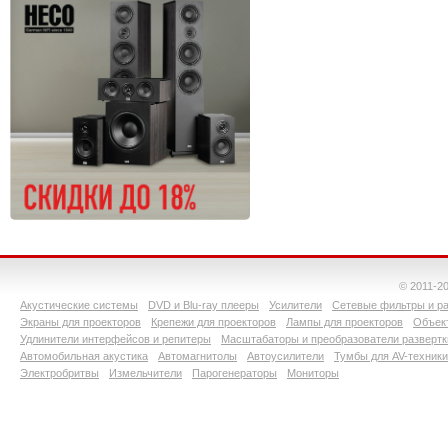
© 2011-2
Акустические системы
DVD и Blu-ray плееры
Усилители
Сетевые фильтры и ра
Экраны для проекторов
Крепежи для проекторов
Лампы для проекторов
Объект
Удлинители интерфейсов и репитеры
Масштабаторы и преобразователи развертк
Автомобильная акустика
Автомагнитолы
Автоусилители
Тумбы для AV-техники
Электробритвы
Измельчители
Парогенераторы
Мониторы