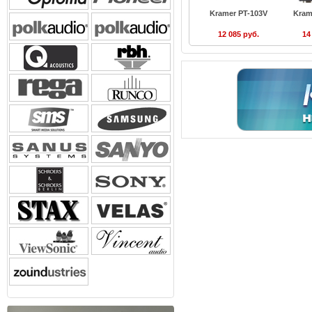
Kramer PT-103V
Kram
12 085 руб.
14