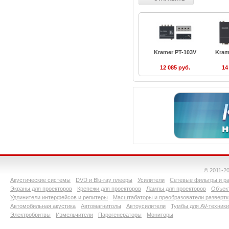
Kramer PT-103V
Kram
12 085 руб.
14
© 2011-2
Акустические системы
DVD и Blu-ray плееры
Усилители
Сетевые фильтры и ра
Экраны для проекторов
Крепежи для проекторов
Лампы для проекторов
Объект
Удлинители интерфейсов и репитеры
Масштабаторы и преобразователи развертк
Автомобильная акустика
Автомагнитолы
Автоусилители
Тумбы для AV-техники
Электробритвы
Измельчители
Парогенераторы
Мониторы