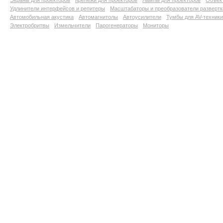
Экраны для проекторов
Крепежи для проекторов
Лампы для проекторов
Объект
Удлинители интерфейсов и репитеры
Масштабаторы и преобразователи развертк
Автомобильная акустика
Автомагнитолы
Автоусилители
Тумбы для AV-техники
Электробритвы
Измельчители
Парогенераторы
Мониторы