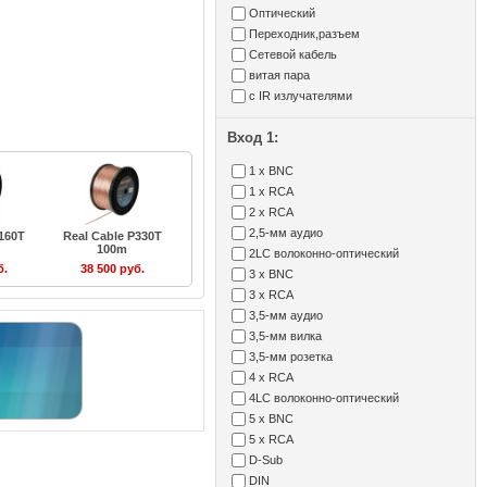
Оптический
Переходник,разъем
Сетевой кабель
витая пара
с IR излучателями
Вход 1:
1 x BNC
1 x RCA
2 x RCA
2,5-мм аудио
P160T
Real Cable P330T
100m
2LC волоконно-оптический
б.
38 500 руб.
3 x BNC
3 x RCA
3,5-мм аудио
3,5-мм вилка
3,5-мм розетка
4 x RCA
4LC волоконно-оптический
5 x BNC
5 x RCA
D-Sub
DIN