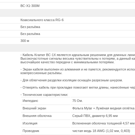
BC-X1-300M
Коаксиального класса RG-6
Без разъёма
Без разъёма
300 м
- Кабель Kramer BC-1X является идеальным решением для длинных линий
Высокочастотные сигналы весьма чувствительны к потерям, а данный к
высочайшее качество передачи с минимальными потерями.
- Экран кабеля выполнен из алюминия и не паяется, рекомендуется исп
компрессионные разъёмы.
- Для облегчения разделки изоляции оснащён разрезным шнуром.
- Отмерять кабель при прокладке помогают метки длины, нанесённые че
- Технические характеристики:
Импеданс
75 Ом.
Внешний экран
Фольга Mylar + Лужёная медная оплётка
Внешняя оболочка
Серый ПВХ, диаметр 6,95 мм
Изоляция
Вспененная оболочка толщиной 4,57 мм
Проводник
чистая медь 18 AWG (1,02 мм, 0,403)