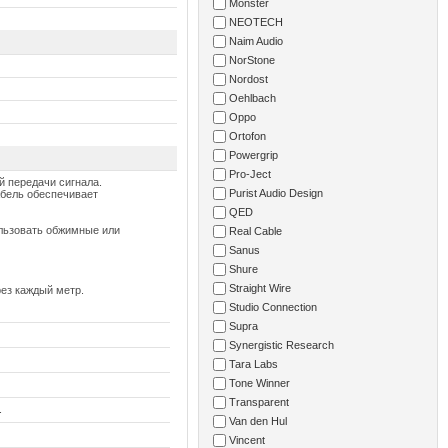
Monster
NEOTECH
Naim Audio
NorStone
Nordost
Oehlbach
Oppo
Ortofon
Powergrip
Pro-Ject
 передачи сигнала.
Purist Audio Design
абель обеспечивает
QED
ользовать обжимные или
Real Cable
Sanus
Shure
Straight Wire
рез каждый метр.
Studio Connection
Supra
Synergistic Research
Tara Labs
Tone Winner
Transparent
.
Van den Hul
Vincent