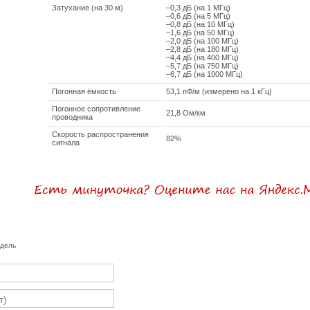
Затухание (на 30 м)
–0,3 дБ (на 1 МГц)
–0,6 дБ (на 5 МГц)
–0,8 дБ (на 10 МГц)
–1,6 дБ (на 50 МГц)
–2,0 дБ (на 100 МГц)
–2,8 дБ (на 180 МГц)
–4,4 дБ (на 400 МГц)
–5,7 дБ (на 750 МГц)
–6,7 дБ (на 1000 МГц)
Погонная ёмкость
53,1 пФ/м (измерено на 1 кГц)
Погонное сопротивление
21,8 Ом/км
проводника
Скорость распространения
82%
сигнала
одель