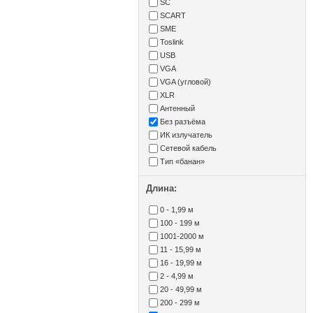
SC
SCART
SME
Toslink
USB
VGA
VGA (угловой)
XLR
Антенный
Без разъёма
ИК излучатель
Сетевой кабель
Тип «банан»
Длина:
0 - 1,99 м
100 - 199 м
1001-2000 м
11 - 15,99 м
16 - 19,99 м
2 - 4,99 м
20 - 49,99 м
200 - 299 м