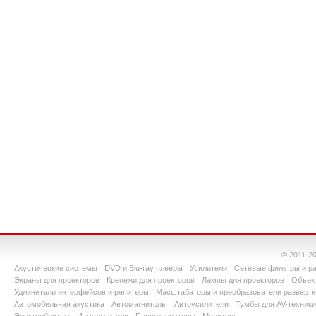
© 2011-2
Акустические системы
DVD и Blu-ray плееры
Усилители
Сетевые фильтры и ра
Экраны для проекторов
Крепежи для проекторов
Лампы для проекторов
Объект
Удлинители интерфейсов и репитеры
Масштабаторы и преобразователи развертк
Автомобильная акустика
Автомагнитолы
Автоусилители
Тумбы для AV-техники