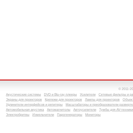
© 2011-2
Акустические системы
DVD и Blu-ray плееры
Усилители
Сетевые фильтры и ра
Экраны для проекторов
Крепежи для проекторов
Лампы для проекторов
Объект
Удлинители интерфейсов и репитеры
Масштабаторы и преобразователи развертк
Автомобильная акустика
Автомагнитолы
Автоусилители
Тумбы для AV-техники
Электробритвы
Измельчители
Парогенераторы
Мониторы