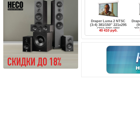
Draper Luma 2 NTSC
Drap
(3:4) 381/150'' 221x295
(9
(234x305) MW
201
40 410 руб.