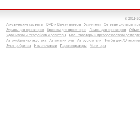
© 2011-2
Акустические системы
DVD и Blu-ray плееры
Усилители
Сетевые фильтры и ра
Экраны для проекторов
Крепежи для проекторов
Лампы для проекторов
Объект
Удлинители интерфейсов и репитеры
Масштабаторы и преобразователи развертк
Автомобильная акустика
Автомагнитолы
Автоусилители
Тумбы для AV-техники
Электробритвы
Измельчители
Парогенераторы
Мониторы