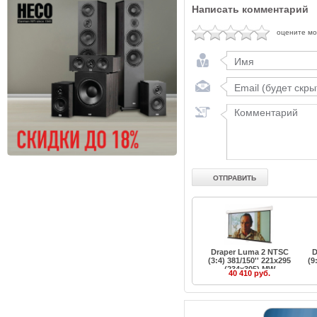
Написать комментарий
оцените м
Draper Luma 2 NTSC
D
(3:4) 381/150'' 221x295
(9
(234x305) MW
40 410 руб.