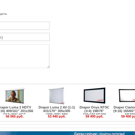
одель
raper Luma 2 HDTV
Draper Luma 2 AV (1:1)
Draper Onyx NTSC
Draper Clari
:16) 409/161'' 201x356
431/170'' 305x305
(3:4) 198/78''
(9:16) 165/65'
(213x366) HCG
(305x305) MW
119x160 M1300
M1300
56 065 руб.
53 440 руб.
59 400 руб.
59 400 р