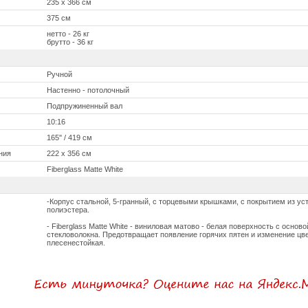
235 x 366 см
375 см
нетто - 26 кг
брутто - 36 кг
Ручной
Настеннo - потолочный
Подпружиненный вал
10:16
165'' / 419 см
ния
222 x 356 см
Fiberglass Matte White
-Корпус с
тальной
, 5-гранный, с торцевыми крышками, с покрытием из ус
полиэстера.
- Fiberglass Matte White - виниловая матово - белая поверхность с основ
стекловолокна. Предотвращает появление горячих пятен и изменение цв
плесенестойкая.