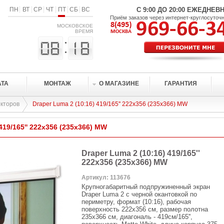
ПН
ВТ
СР
ЧТ
ПТ
СБ
ВС
С 9:00 ДО 20:00 ЕЖЕДНЕВ
Приём заказов через интернет-круглосуточ
МОСКОВСКОЕ
ВРЕМЯ
АТА
МОНТАЖ
О МАГАЗИНЕ
ГАРАНТИЯ
кторов
Draper Luma 2 (10:16) 419/165'' 222x356 (235x366) MW
419/165'' 222x356 (235x366) MW
Draper Luma 2 (10:16) 419/165''
222x356 (235x366) MW
Артикул: 113676
Крупногабаритный подпружиненный экран
Draper Luma 2 с черной окантовкой по
периметру, формат (10:16), рабочая
поверхность 222x356 см, размер полотна
235x366 см, диагональ - 419см/165'',