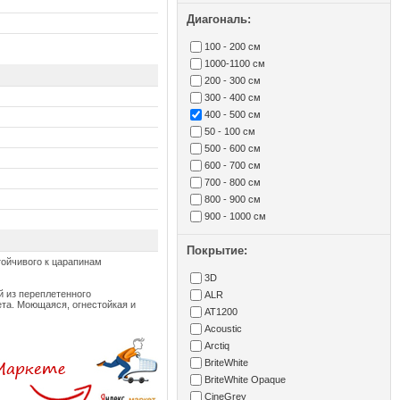
Диагональ:
100 - 200 см
1000-1100 см
200 - 300 см
300 - 400 см
400 - 500 см
50 - 100 см
500 - 600 см
600 - 700 см
700 - 800 см
800 - 900 см
900 - 1000 см
Покрытие:
тойчивого к царапинам
3D
ой из переплетенного
ALR
ета. Моющаяся, огнестойкая и
AT1200
Acoustic
Arctiq
BriteWhite
BriteWhite Opaque
CineGrey