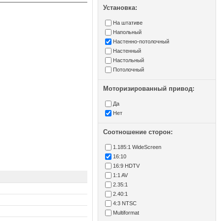
Установка:
На штативе
Напольный
Настенно-потолочный
Настенный
Настольный
Потолочный
Моторизированный привод:
Да
Нет
Соотношение сторон:
1.185:1 WideScreen
16:10
16:9 HDTV
1:1 AV
2.35:1
2.40:1
4:3 NTSC
Multiformat