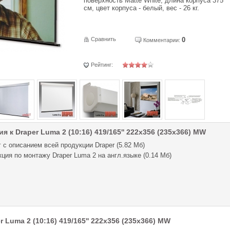
поверхность Matte White, длина корпуса 375
см, цвет корпуса - белый, вес - 26 кг.
Сравнить
0
Комментарии:
Рейтинг:
я к Draper Luma 2 (10:16) 419/165'' 222x356 (235x366) MW
 с описанием всей продукции Draper (5.82 Мб)
ция по монтажу Draper Luma 2 на англ.языке (0.14 Мб)
 Luma 2 (10:16) 419/165'' 222x356 (235x366) MW