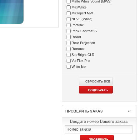
Matte White Sound (MWS)
MaxWhite
Microperf MW
NEVE (White)
Parallax
Peak Contrast S
ReAct
Rear Projection
Retrotex
StarBright CLR
Vu-Flex Pro
White Ice
ПРОВЕРИТЬ ЗАКАЗ
Введите номер Вашего заказа