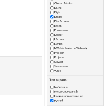
Classic Solution
Da-lite
Digis
Draper
Elite Screens
Epson
Euroscreen
Kauber
LScreen
Lumien
MW (Mechanische Weberei)
Procolor
Projecta
Stewart
Viewscreen
Vutec
Тип экрана:
Мобильный
Моторизированный
Постоянного натяжения
Ручной