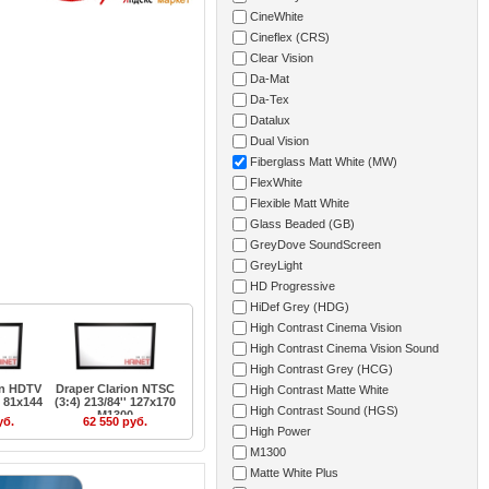
CineWhite
Cineflex (CRS)
Clear Vision
Da-Mat
Da-Tex
Datalux
Dual Vision
Fiberglass Matt White (MW)
FlexWhite
Flexible Matt White
Glass Beaded (GB)
GreyDove SoundScreen
GreyLight
HD Progressive
HiDef Grey (HDG)
High Contrast Cinema Vision
High Contrast Cinema Vision Sound
High Contrast Grey (HCG)
on HDTV
Draper Clarion NTSC
High Contrast Matte White
' 81x144
(3:4) 213/84'' 127x170
High Contrast Sound (HGS)
M1300
уб.
62 550 руб.
High Power
M1300
Matte White Plus