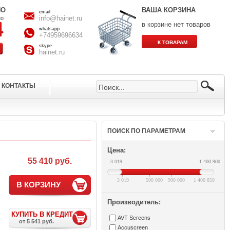
НО
ВАША КОРЗИНА
email
info@hainet.ru
но
в корзине нет товаров
whatsapp
+74959696634
skype
hainet.ru
КОНТАКТЫ
ПОИСК ПО ПАРАМЕТРАМ
Цена:
55 410 руб.
3 019
1 400 900
3 019
500 000
900 000
1 400 850
В КОРЗИНУ
Производитель:
КУПИТЬ В КРЕДИТ
AVT Screens
от 5 541 руб.
Accuscreen