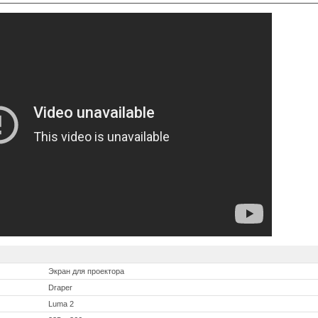
Экран для проектора
Draper
Luma 2