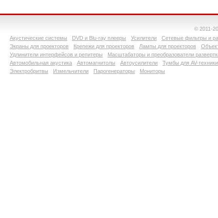
© 2011-2
Акустические системы
DVD и Blu-ray плееры
Усилители
Сетевые фильтры и ра
Экраны для проекторов
Крепежи для проекторов
Лампы для проекторов
Объект
Удлинители интерфейсов и репитеры
Масштабаторы и преобразователи развертк
Автомобильная акустика
Автомагнитолы
Автоусилители
Тумбы для AV-техники
Электробритвы
Измельчители
Парогенераторы
Мониторы