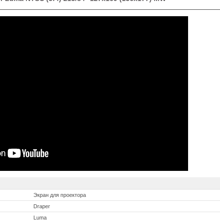
Экран для проектора
Draper
Luma