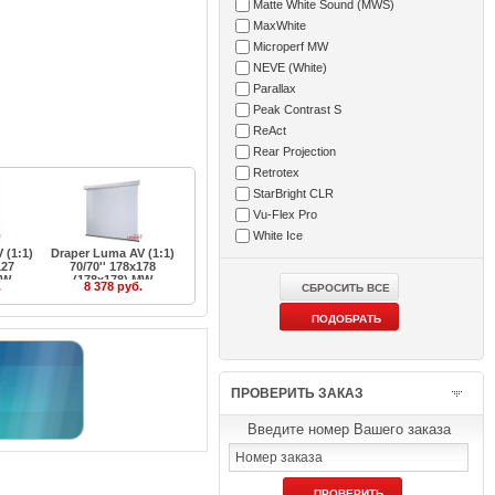
Matte White Sound (MWS)
MaxWhite
Microperf MW
NEVE (White)
Parallax
Peak Contrast S
ReAct
Rear Projection
Retrotex
StarBright CLR
Vu-Flex Pro
White Ice
 (1:1)
Draper Luma AV (1:1)
127
70/70'' 178x178
MW
(178x178) MW
.
8 378 руб.
ПРОВЕРИТЬ ЗАКАЗ
Введите номер Вашего заказа