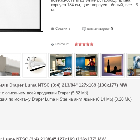
поверхность Matt White (XT1000E), длина
корпуса 184 см, цвет корпуса - белый, вес - 6
кг.
Сравнить
0
Комментарии:
Рейтинг:
я к Draper Luma NTSC (3:4) 213/84'' 127x169 (136x177) MW
 с описанием всей продукции Draper (5.82 Мб)
ция по монтажу Draper Luma и Star на англ.языке (0.14 Мб) (0.28 Мб)
 Luma NTSC (3:4) 213/84'' 127x169 (136x177) MW