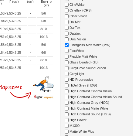
Г (см)
(см)
Брутто
)
CineWhite
(кг)
Cineflex (CRS)
158x9,53x8,25
-
5/6
Clear Vision
184x9,53x8,25
-
6/8
Da-Mat
Da-Tex
219x9,53x8,25
-
8/10
Datalux
251x9,53x8,25
-
10/13
Dual Vision
158x9,53x8,25
-
5/6
Fiberglass Matt White (MW)
FlexWhite
184x9,53x8,25
-
6/8
Flexible Matt White
219x9,53x8,25
-
8/10
Glass Beaded (GB)
251x9,53x8,25
-
10/13
GreyDove SoundScreen
GreyLight
HD Progressive
HiDef Grey (HDG)
High Contrast Cinema Vision
High Contrast Cinema Vision Sound
High Contrast Grey (HCG)
High Contrast Matte White
High Contrast Sound (HGS)
High Power
M1300
Matte White Plus