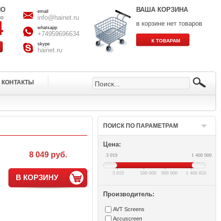
НО
ВАША КОРЗИНА
email
info@hainet.ru
но
в корзине нет товаров
whatsapp
+74959696634
skype
hainet.ru
КОНТАКТЫ
ПОИСК ПО ПАРАМЕТРАМ
Цена:
8 049 руб.
3 019
1 400 900
3 019
500 000
900 000
1 400 850
В КОРЗИНУ
Производитель:
AVT Screens
Accuscreen