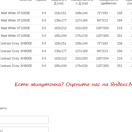
Д (см)
x Д (см)
(дюйм/см)
(см
Matt White XT1000E
3:4
118x151
108x144
72''/183
158
Matt White XT1000E
3:4
136x177
127x169
84''/213
184
Matt White XT1000E
3:4
163x212
152x203
100''/254
219
Matt White XT1000E
3:4
185x244
175x234
120''/305
251
Contrast Grey XH800E
3:4
118x151
108x144
72''/183
158
Contrast Grey XH800E
3:4
136x177
127x169
84''/213
184
Contrast Grey XH800E
3:4
163x212
152x203
100''/254
219
Contrast Grey XH800E
3:4
185x244
175x234
120''/305
251
одель