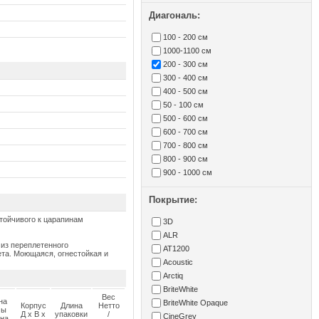
Диагональ:
100 - 200 см
1000-1100 см
200 - 300 см
300 - 400 см
400 - 500 см
50 - 100 см
500 - 600 см
600 - 700 см
700 - 800 см
800 - 900 см
900 - 1000 см
Покрытие:
стойчивого к царапинам
3D
ALR
й из переплетенного
AT1200
ета. Моющаяся, огнестойкая и
Acoustic
Arctiq
BriteWhite
Вес
на
BriteWhite Opaque
Корпус
Длина
Нетто
мы
Д x В x
упаковки
/
CineGrey
ана