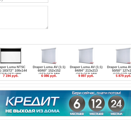
aper Luma NTSC
Draper Luma AV (1:1)
Draper Luma AV (1:1)
Draper Luma AV
4) 183/72'' 108x144
60/60'' 152x152
84/84'' 213x213
50/50'' 127x
(118x151) MW
(152x152) MW
(213x213) MW
(127x127) 
7 194 руб.
6 086 руб.
9 897 руб.
5 879 руб