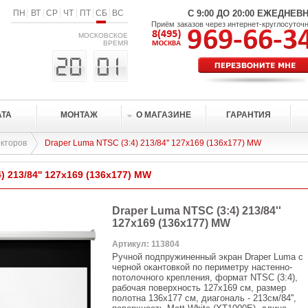
ПН
ВТ
СР
ЧТ
ПТ
СБ
ВС
С 9:00 ДО 20:00 ЕЖЕДНЕВ
Приём заказов через интернет-круглосуточ
МОСКОВСКОЕ
ВРЕМЯ
АТА
МОНТАЖ
О МАГАЗИНЕ
ГАРАНТИЯ
кторов
Draper Luma NTSC (3:4) 213/84'' 127x169 (136x177) MW
) 213/84'' 127x169 (136x177) MW
Draper Luma NTSC (3:4) 213/84''
127x169 (136x177) MW
Артикул: 113804
Ручной подпружиненный экран Draper Luma с
черной окантовкой по периметру настенно-
потолочного крепления, формат NTSC (3:4),
рабочая поверхность 127x169 см, размер
полотна 136x177 см, диагональ - 213см/84'',