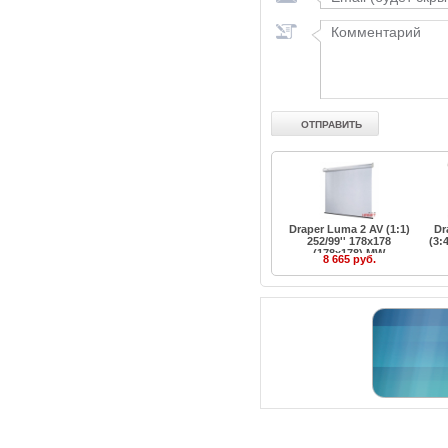
Draper Luma 2 AV (1:1)
Dr
252/99'' 178x178
(3:
(178x178) MW
8 665 руб.