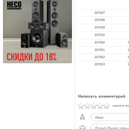
207007
207008
207009
207010
207050
207051
207052
207053
Написать комментарий
оцените м