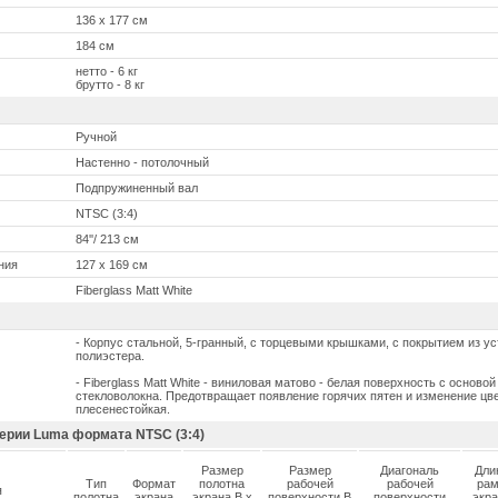
136 x 177 см
184 см
нетто - 6 кг
брутто - 8 кг
Ручной
Настеннo - потолочный
Подпружиненный вал
NTSC (3:4)
84''/ 213 см
ния
127 x 169 см
Fiberglass Matt White
- Корпус стальной, 5-гранный, с торцевыми крышками, с покрытием из у
полиэстера.
- Fiberglass Matt White - виниловая матово - белая поверхность с осново
стекловолокна. Предотвращает появление горячих пятен и изменение цв
плесенестойкая.
ерии Luma формата NTSC (3:4)
Размер
Размер
Диагональ
Дли
Тип
Формат
полотна
рабочей
рабочей
ра
я
полотна
экрана
экрана В x
поверхности В
поверхности
экр