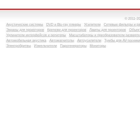
© 2011-2
Акустические системы
DVD и Blu-ray плееры
Усилители
Сетевые фильтры и ра
Экраны для проекторов
Крепежи для проекторов
Лампы для проекторов
Объект
Удлинители интерфейсов и репитеры
Масштабаторы и преобразователи развертк
Автомобильная акустика
Автомагнитолы
Автоусилители
Тумбы для AV-техники
Электробритвы
Измельчители
Парогенераторы
Мониторы