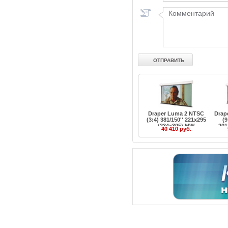
Draper Luma 2 NTSC
Drap
(3:4) 381/150'' 221x295
(9
(234x305) MW
201
40 410 руб.