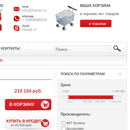
НО
ВАША КОРЗИНА
email
info@hainet.ru
но
в корзине нет товаров
whatsapp
+74959696634
skype
hainet.ru
КОНТАКТЫ
te
ПОИСК ПО ПАРАМЕТРАМ
Цена:
210 104 руб.
3 019
1 400 900
3 019
500 000
900 000
1 400 850
В КОРЗИНУ
Производитель:
КУПИТЬ В КРЕДИТ
AVT Screens
от 21 010 руб.
Accuscreen