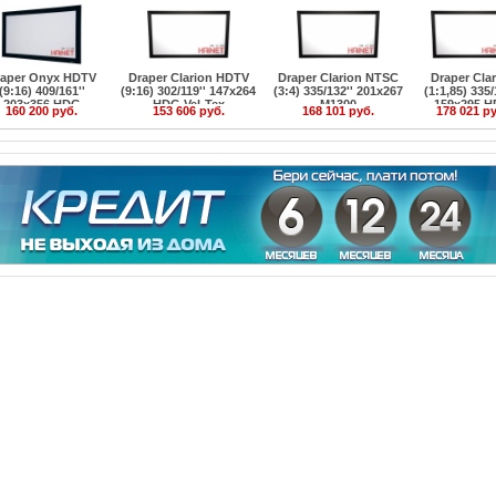
raper Onyx HDTV
Draper Clarion HDTV
Draper Clarion NTSC
Draper Cla
(9:16) 409/161''
(9:16) 302/119'' 147x264
(3:4) 335/132'' 201x267
(1:1,85) 335/
203x356 HDG
HDG Vel-Tex
M1300
159x295 
160 200 руб.
153 606 руб.
168 101 руб.
178 021 р