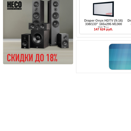
Draper Onyx HDTV (9:16)
D
338/133'' 165x295 M1300
Vel-Tex
147 624 руб.