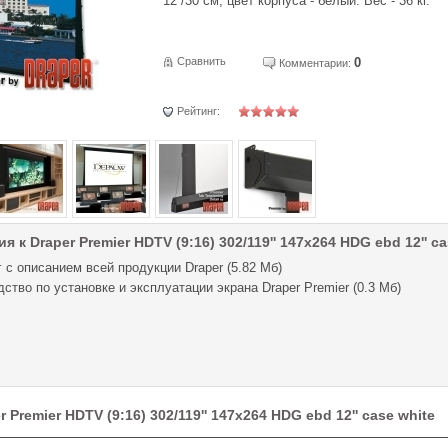
12''/30 см; цвет корпуса - белый. Вес - 36 кг.
Сравнить
0
Комментарии:
Рейтинг:
 к Draper Premier HDTV (9:16) 302/119'' 147x264 HDG ebd 12'' ca
 с описанием всей продукции Draper (5.82 Мб)
ство по установке и эксплуатации экрана Draper Premier (0.3 Мб)
Premier HDTV (9:16) 302/119'' 147x264 HDG ebd 12'' case white