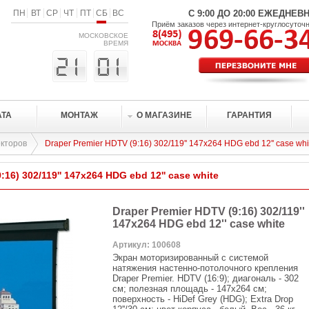
ПН
ВТ
СР
ЧТ
ПТ
СБ
ВС
С 9:00 ДО 20:00 ЕЖЕДНЕВ
Приём заказов через интернет-круглосуточ
МОСКОВСКОЕ
ВРЕМЯ
АТА
МОНТАЖ
О МАГАЗИНЕ
ГАРАНТИЯ
кторов
Draper Premier HDTV (9:16) 302/119'' 147x264 HDG ebd 12'' case whi
:16) 302/119'' 147x264 HDG ebd 12'' case white
Draper Premier HDTV (9:16) 302/119''
147x264 HDG ebd 12'' case white
Артикул: 100608
Экран моторизированный с системой
натяжения настенно-потолочного крепления
Draper Premier. HDTV (16:9); диагональ - 302
см; полезная площадь - 147x264 см;
поверхность - HiDef Grey (HDG); Extra Drop