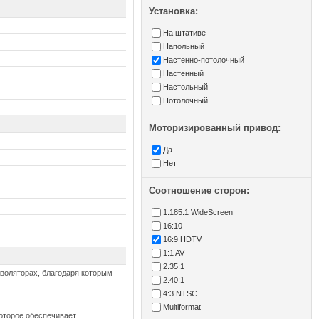
Установка:
На штативе
Напольный
Настенно-потолочный
Настенный
Настольный
Потолочный
Моторизированный привод:
Да
Нет
Соотношение сторон:
1.185:1 WideScreen
16:10
16:9 HDTV
1:1 AV
2.35:1
изоляторах, благодаря которым
2.40:1
4:3 NTSC
Multiformat
которое обеспечивает