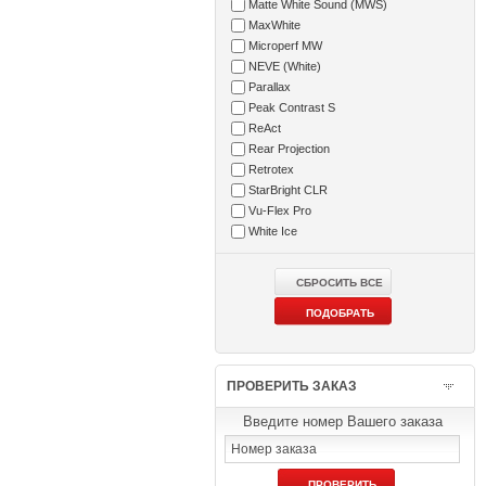
Matte White Sound (MWS)
MaxWhite
Microperf MW
NEVE (White)
Parallax
Peak Contrast S
ReAct
Rear Projection
Retrotex
StarBright CLR
Vu-Flex Pro
White Ice
ПРОВЕРИТЬ ЗАКАЗ
Введите номер Вашего заказа