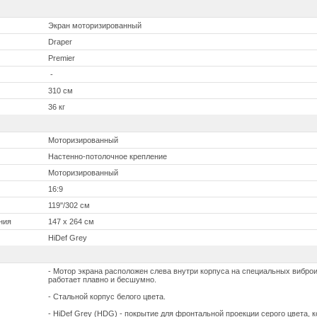
Экран моторизированный
Draper
Premier
-
310 см
36 кг
Моторизированный
Настенно-потолочное крепление
Моторизированный
16:9
119''/302 см
ния
147 x 264 см
HiDef Grey
- Мотор экрана расположен слева внутри корпуса на специальных вибро
работает плавно и бесшумно.
- Стальной корпус белого цвета.
- HiDef Grey (HDG) - покрытие для фронтальной проекции серого цвета, 