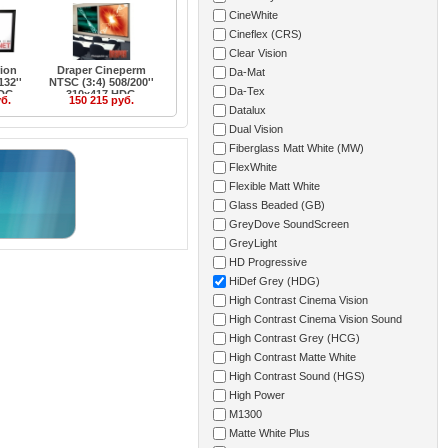
CineWhite
Cineflex (CRS)
Clear Vision
rion
Draper Cineperm
Da-Mat
132''
NTSC (3:4) 508/200''
Da-Tex
HDG
310x417 HDG
уб.
150 215 руб.
Datalux
Dual Vision
Fiberglass Matt White (MW)
FlexWhite
Flexible Matt White
Glass Beaded (GB)
GreyDove SoundScreen
GreyLight
HD Progressive
HiDef Grey (HDG)
High Contrast Cinema Vision
High Contrast Cinema Vision Sound
High Contrast Grey (HCG)
High Contrast Matte White
High Contrast Sound (HGS)
High Power
M1300
Matte White Plus