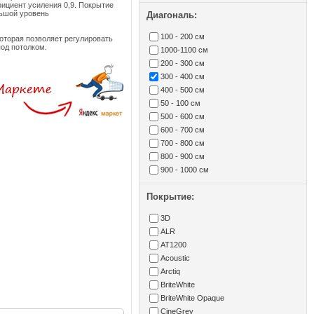
ициент усиления 0,9. Покрытие
льшой уровень
Диагональ:
100 - 200 см
 которая позволяет регулировать
од потолком.
1000-1100 см
200 - 300 см
300 - 400 см
400 - 500 см
50 - 100 см
500 - 600 см
600 - 700 см
700 - 800 см
800 - 900 см
900 - 1000 см
Покрытие:
3D
ALR
AT1200
Acoustic
Arctiq
BriteWhite
BriteWhite Opaque
CineGrey