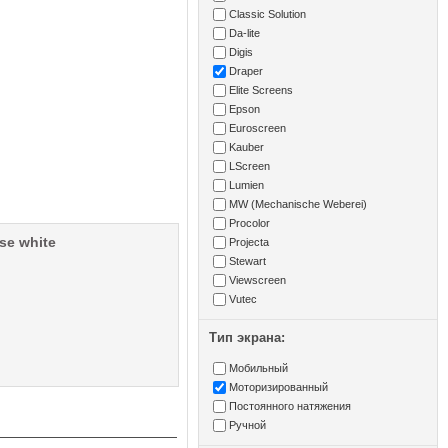
Classic Solution
Da-lite
Digis
Draper
Elite Screens
Epson
Euroscreen
Kauber
LScreen
Lumien
MW (Mechanische Weberei)
Procolor
se white
Projecta
Stewart
Viewscreen
Vutec
Тип экрана:
Мобильный
Моторизированный
Постоянного натяжения
Ручной