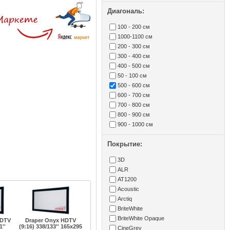
Диагональ:
100 - 200 см
1000-1100 см
200 - 300 см
300 - 400 см
400 - 500 см
50 - 100 см
500 - 600 см
600 - 700 см
700 - 800 см
800 - 900 см
900 - 1000 см
Покрытие:
3D
ALR
AT1200
Acoustic
Arctiq
BriteWhite
BriteWhite Opaque
HDTV
Draper Onyx HDTV
1''
(9:16) 338/133'' 165x295
CineGrey