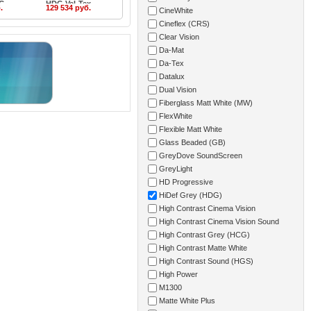
DG
HDG Vel-Tex
.
129 534 руб.
CineWhite
Cineflex (CRS)
Clear Vision
Da-Mat
Da-Tex
Datalux
Dual Vision
Fiberglass Matt White (MW)
FlexWhite
Flexible Matt White
Glass Beaded (GB)
GreyDove SoundScreen
GreyLight
HD Progressive
HiDef Grey (HDG)
High Contrast Cinema Vision
High Contrast Cinema Vision Sound
High Contrast Grey (HCG)
High Contrast Matte White
High Contrast Sound (HGS)
High Power
M1300
Matte White Plus