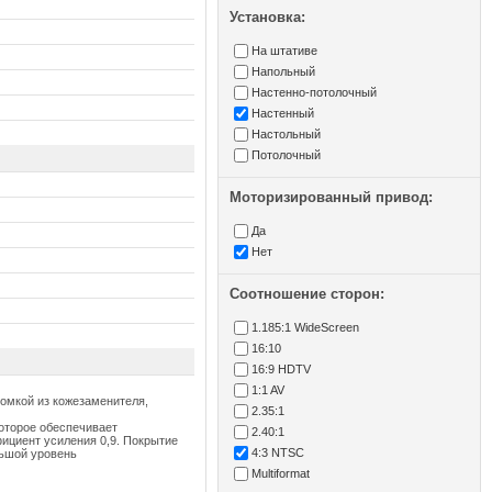
Установка:
На штативе
Напольный
Настенно-потолочный
Настенный
Настольный
Потолочный
Моторизированный привод:
Да
Нет
Соотношение сторон:
1.185:1 WideScreen
16:10
16:9 HDTV
1:1 AV
ромкой из кожезаменителя,
2.35:1
которое обеспечивает
2.40:1
ициент усиления 0,9. Покрытие
4:3 NTSC
льшой уровень
Multiformat