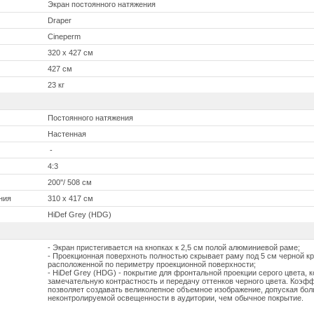
Экран постоянного натяжения
Draper
Cineperm
320 x 427 см
427 см
23 кг
Постоянного натяжения
Настенная
-
4:3
200''/ 508 см
ния
310 x 417 см
HiDef Grey (HDG)
- Экран пристегивается на кнопках к 2,5 см полой алюминиевой раме;
- Проекционная поверхноть полностью скрывает раму под 5 см черной к
расположенной по периметру проекционной поверхности;
- HiDef Grey (HDG) - покрытие для фронтальной проекции серого цвета, 
замечательную контрастность и передачу оттенков черного цвета. Коэфф
позволяет создавать великолепное объемное изображение, допуская бо
неконтролируемой освещенности в аудитории, чем обычное покрытие.