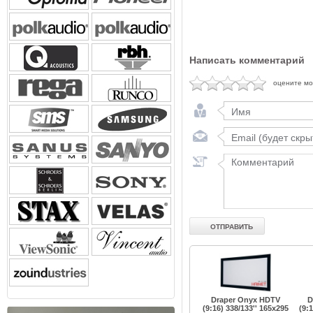
Написать комментарий
оцените м
Draper Onyx HDTV
D
(9:16) 338/133'' 165x295
(9: