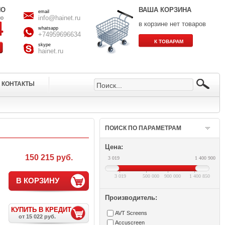
НО
ВАША КОРЗИНА
email
info@hainet.ru
но
в корзине нет товаров
whatsapp
+74959696634
skype
hainet.ru
КОНТАКТЫ
ПОИСК ПО ПАРАМЕТРАМ
Цена:
'
150 215 руб.
3 019
1 400 900
3 019
500 000
900 000
1 400 850
В КОРЗИНУ
Производитель:
КУПИТЬ В КРЕДИТ
AVT Screens
от 15 022 руб.
Accuscreen