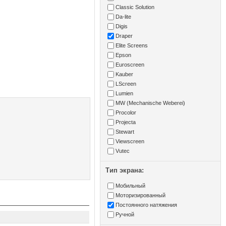
Classic Solution
Da-lite
Digis
Draper
Elite Screens
Epson
Euroscreen
Kauber
LScreen
Lumien
MW (Mechanische Weberei)
Procolor
Projecta
Stewart
Viewscreen
Vutec
Тип экрана:
Мобильный
Моторизированный
Постоянного натяжения
Ручной