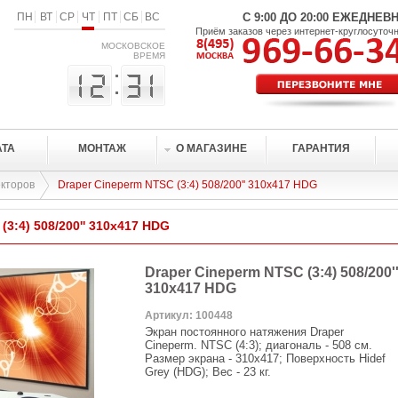
ПН
ВТ
СР
ЧТ
ПТ
СБ
ВС
С 9:00 ДО 20:00 ЕЖЕДНЕВ
Приём заказов через интернет-круглосуточ
МОСКОВСКОЕ
ВРЕМЯ
АТА
МОНТАЖ
О МАГАЗИНЕ
ГАРАНТИЯ
кторов
Draper Cineperm NTSC (3:4) 508/200'' 310x417 HDG
(3:4) 508/200'' 310x417 HDG
Draper Cineperm NTSC (3:4) 508/200'
310x417 HDG
Артикул: 100448
Экран постоянного натяжения Draper
Cineperm. NTSC (4:3); диагональ - 508 см.
Размер экрана - 310x417; Поверхность Hidef
Grey (HDG); Вес - 23 кг.