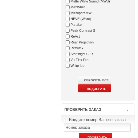
Matte White Sound (MWS)
MaxWhite
Microperf MW
NEVE (White)
Parallax
Peak Contrast S
ReAct
Rear Projection
Retrotex
StarBright CLR
Vu-Flex Pro
White Ice
ПРОВЕРИТЬ ЗАКАЗ
Введите номер Вашего заказа