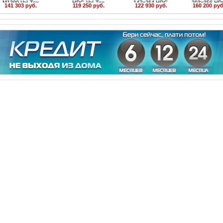
M1300 Vel-Tex
HDG Vel-Tex
147x264 HDG
203x356 H
141 303 руб.
119 250 руб.
122 930 руб.
160 200 руб