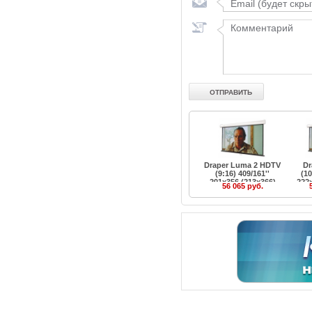
Draper Luma 2 HDTV
Dr
(9:16) 409/161''
(10
201x356 (213x366)
222
56 065 руб.
HCG