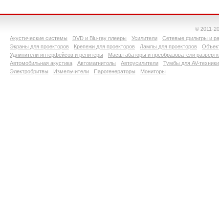
© 2011-2
Акустические системы
DVD и Blu-ray плееры
Усилители
Сетевые фильтры и ра
Экраны для проекторов
Крепежи для проекторов
Лампы для проекторов
Объект
Удлинители интерфейсов и репитеры
Масштабаторы и преобразователи развертк
Автомобильная акустика
Автомагнитолы
Автоусилители
Тумбы для AV-техники
Электробритвы
Измельчители
Парогенераторы
Мониторы