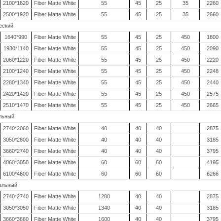
2100*1620
Fiber Matte White
55
45
25
35
2260
2500*1920
Fiber Matte White
55
45
25
35
2660
еский
1640*990
Fiber Matte White
55
45
25
450
1800
1930*1140
Fiber Matte White
55
45
25
450
2090
2060*1220
Fiber Matte White
55
45
25
450
2220
2100*1240
Fiber Matte White
55
45
25
450
2248
2280*1340
Fiber Matte White
55
45
25
450
2440
2420*1420
Fiber Matte White
55
45
25
450
2575
2510*1470
Fiber Matte White
55
45
25
450
2665
альный
2740*2060
Fiber Matte White
40
40
40
2875
3050*2800
Fiber Matte White
40
40
40
3185
3660*2740
Fiber Matte White
40
40
40
3795
4060*3050
Fiber Matte White
60
60
60
4195
6100*4600
Fiber Matte White
60
60
60
6266
дальный
2740*2740
Fiber Matte White
1200
40
40
2875
3050*3050
Fiber Matte White
1340
40
40
3185
3660*3660
Fiber Matte White
1600
40
40
3795