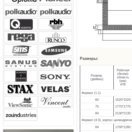
Размеры:
Рабочая
(белая)
Размер
область
(дюймы)
(мм)
A*B
Формат (1:1)
60
1520*1520
70
1770*1770
84
2130*2130
Формат (4:3), корпус цилиндриче
84
1700*1280