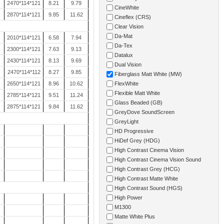
2470*114*121
8.21
9.79
CineWhite
2870*114*121
9.85
11.62
Cineflex (CRS)
Clear Vision
Da-Mat
2010*114*121
6.58
7.94
Da-Tex
2300*114*121
7.63
9.13
Datalux
2430*114*121
8.13
9.69
Dual Vision
2470*114*112
8.27
9.85
Fiberglass Matt White (MW)
2650*114*121
8.96
10.62
FlexWhite
Flexible Matt White
2785*114*121
9.51
11.24
Glass Beaded (GB)
2875*114*121
9.84
11.62
GreyDove SoundScreen
GreyLight
HD Progressive
HiDef Grey (HDG)
High Contrast Cinema Vision
High Contrast Cinema Vision Sound
High Contrast Grey (HCG)
High Contrast Matte White
High Contrast Sound (HGS)
High Power
M1300
Matte White Plus