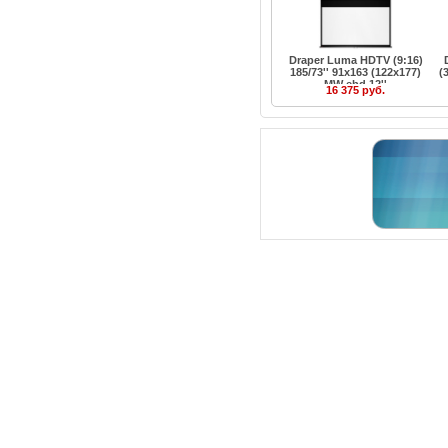
Draper Luma HDTV (9:16)
185/73'' 91x163 (122x177)
(
MW ebd 12''
16 375 руб.