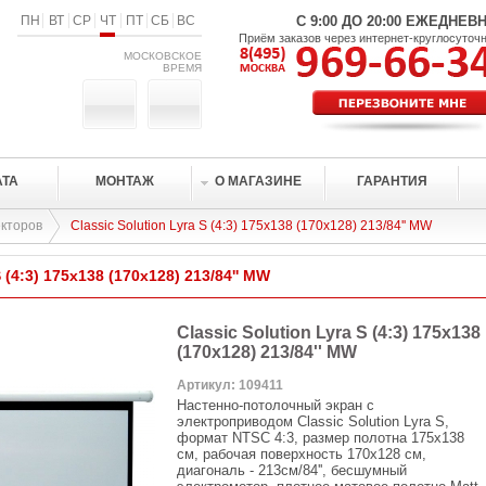
ПН
ВТ
СР
ЧТ
ПТ
СБ
ВС
С 9:00 ДО 20:00 ЕЖЕДНЕВ
Приём заказов через интернет-круглосуточ
МОСКОВСКОЕ
ВРЕМЯ
АТА
МОНТАЖ
О МАГАЗИНЕ
ГАРАНТИЯ
кторов
Classic Solution Lyra S (4:3) 175x138 (170х128) 213/84'' MW
S (4:3) 175x138 (170х128) 213/84'' MW
Classic Solution Lyra S (4:3) 175x138
(170х128) 213/84'' MW
Артикул: 109411
Настенно-потолочный экран с
электроприводом Classic Solution Lyra S,
формат NTSC 4:3, размер полотна 175x138
см, рабочая поверхность 170х128 см,
диагональ - 213см/84'', бесшумный