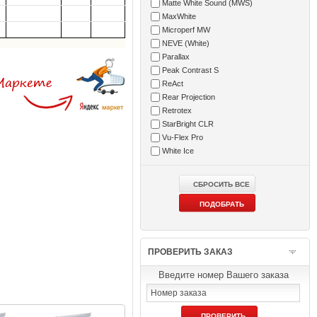
Matte White Sound (MWS)
MaxWhite
Microperf MW
NEVE (White)
Parallax
Peak Contrast S
ReAct
Rear Projection
Retrotex
StarBright CLR
Vu-Flex Pro
White Ice
ПРОВЕРИТЬ ЗАКАЗ
Введите номер Вашего заказа