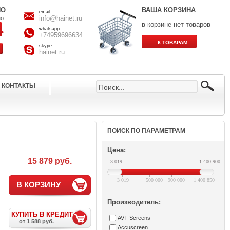
НО
ВАША КОРЗИНА
email
info@hainet.ru
но
в корзине нет товаров
whatsapp
+74959696634
skype
hainet.ru
КОНТАКТЫ
ПОИСК ПО ПАРАМЕТРАМ
Цена:
15 879 руб.
3 019
1 400 900
3 019
500 000
900 000
1 400 850
В КОРЗИНУ
Производитель:
КУПИТЬ В КРЕДИТ
AVT Screens
от 1 588 руб.
Accuscreen