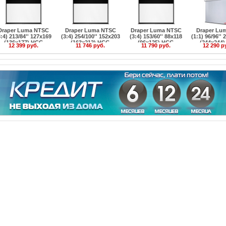
Draper Luma NTSC
Draper Luma NTSC
Draper Luma NTSC
Draper Lu
3:4) 213/84'' 127x169
(3:4) 254/100'' 152x203
(3:4) 153/60'' 88x118
(1:1) 96/96''
(136x177) HCG
(163x212) HCG
(96x125) HCG
(244x244
12 399 руб.
11 746 руб.
11 790 руб.
12 290 р