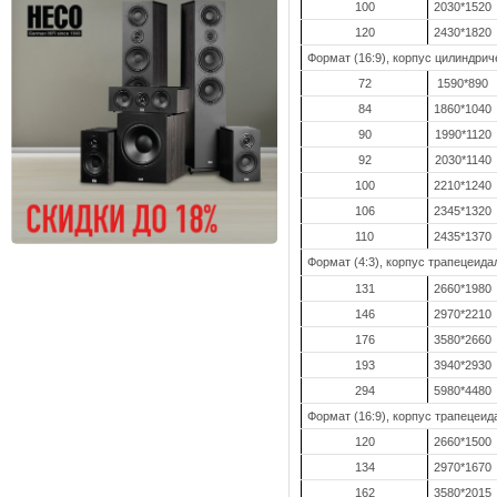
100
2030*1520
120
2430*1820
Формат (16:9), корпус цилиндрич
72
1590*890
84
1860*1040
90
1990*1120
92
2030*1140
100
2210*1240
106
2345*1320
110
2435*1370
Формат (4:3), корпус трапецеид
131
2660*1980
146
2970*2210
176
3580*2660
193
3940*2930
294
5980*4480
Формат (16:9), корпус трапецеи
120
2660*1500
134
2970*1670
162
3580*2015