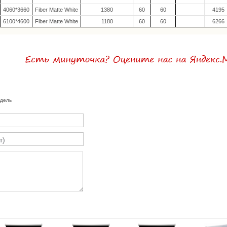
4060*3660
Fiber Matte White
1380
60
60
4195
6100*4600
Fiber Matte White
1180
60
60
6266
одель