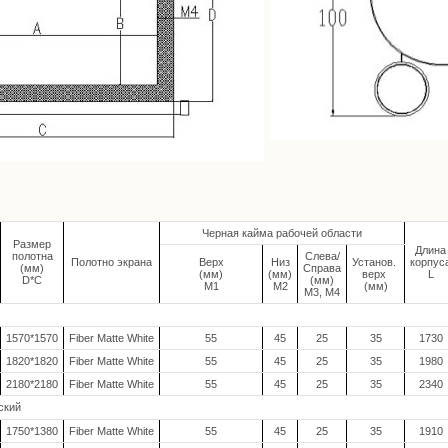
Черная кайма рабочей области
Размер
Длина
полотна
Слева/
Полотно экрана
Верх
Низ
Установ.
корпус
(мм)
Справа
(мм)
(мм)
верх
L
D*C
(мм)
M1
M2
(мм)
M3, M4
1570*1570
Fiber Matte White
55
45
25
35
1730
1820*1820
Fiber Matte White
55
45
25
35
1980
2180*2180
Fiber Matte White
55
45
25
35
2340
ский
1750*1380
Fiber Matte White
55
45
25
35
1910