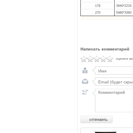
178
3940*2215
270
5980*3360
Написать комментарий
оцените м