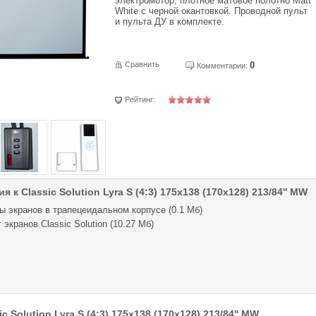
электромотор, плотное матовое полотно Matt
White с черной окантовкой. Проводной пульт
и пульта ДУ в комплекте.
Сравнить
0
Комментарии:
Рейтинг:
 к Classic Solution Lyra S (4:3) 175x138 (170х128) 213/84'' MW
ы экранов в трапецеидальном корпусе (0.1 Мб)
 экранов Classic Solution (10.27 Мб)
 Solution Lyra S (4:3) 175x138 (170х128) 213/84'' MW