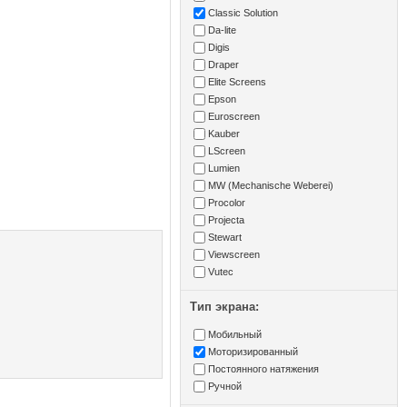
Classic Solution
Da-lite
Digis
Draper
Elite Screens
Epson
Euroscreen
Kauber
LScreen
Lumien
MW (Mechanische Weberei)
Procolor
Projecta
Stewart
Viewscreen
Vutec
Тип экрана:
Мобильный
Моторизированный
Постоянного натяжения
Ручной