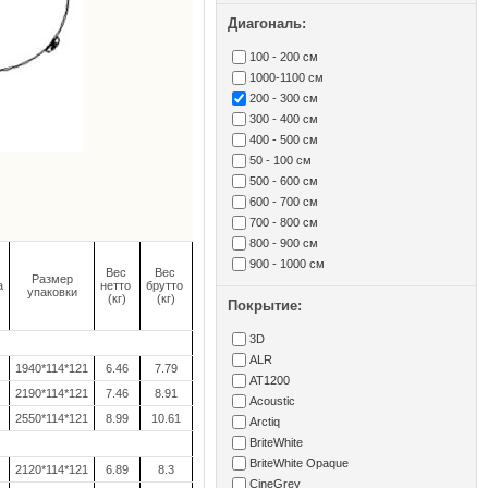
Диагональ:
100 - 200 см
1000-1100 см
200 - 300 см
300 - 400 см
400 - 500 см
50 - 100 см
500 - 600 см
600 - 700 см
700 - 800 см
800 - 900 см
900 - 1000 см
Вес
Вес
Размер
а
нетто
брутто
упаковки
(кг)
(кг)
Покрытие:
3D
ALR
1940*114*121
6.46
7.79
AT1200
2190*114*121
7.46
8.91
Acoustic
2550*114*121
8.99
10.61
Arctiq
BriteWhite
BriteWhite Opaque
2120*114*121
6.89
8.3
CineGrey