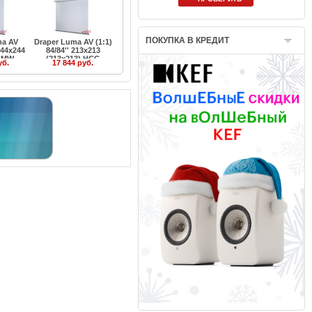
ПОКУПКА В КРЕДИТ
ma AV
Draper Luma AV (1:1)
 244x244
84/84'' 213x213
) MW
(213x213) HCG
уб.
17 844 руб.