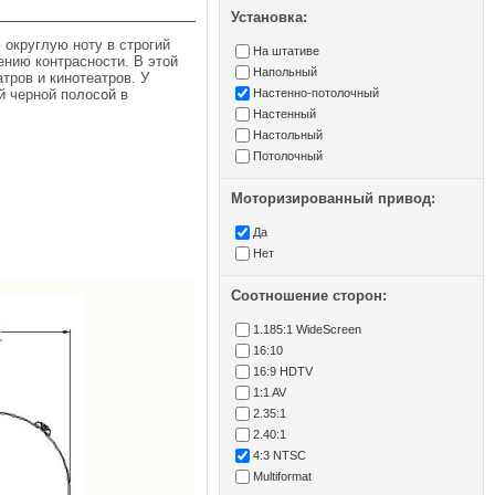
Установка:
 округлую ноту в строгий
На штативе
ению контрасности. В этой
Напольный
тров и кинотеатров. У
й черной полосой в
Настенно-потолочный
Настенный
Настольный
Потолочный
Моторизированный привод:
Да
Нет
Соотношение сторон:
1.185:1 WideScreen
16:10
16:9 HDTV
1:1 AV
2.35:1
2.40:1
4:3 NTSC
Multiformat