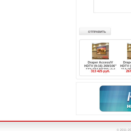
Draper Access/V
Drap
HDTV (9:16) 269/106''
HDTV (9
132x234 M1300 ebd
114x2
313 425 руб.
267
30''
© 2011-2