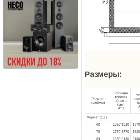
Размеры:
Рабочая
Ра
(белая)
Размер
пол
область
(дюймы)
(
(мм)
D
A*B
Формат (1:1)
60
1520*1520
1570
70
1770*1770
1820
84
2130*2130
2180