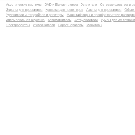
Акустические системы
DVD и Blu-ray плееры
Усилители
Сетевые фильтры и ра
Экраны для проекторов
Крепежи для проекторов
Лампы для проекторов
Объект
Удлинители интерфейсов и репитеры
Масштабаторы и преобразователи развертк
Автомобильная акустика
Автомагнитолы
Автоусилители
Тумбы для AV-техники
Электробритвы
Измельчители
Парогенераторы
Мониторы