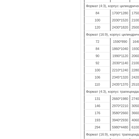
Формат (4:3), корпус цилиндриче
84
1700*1280
1750
100
2030*1520
2100
120
2430*1820
2500
Формат (16:9), корпус цилиндрич
72
1590*890
164
84
1860*1040
1930
90
1990*1120
2060
92
2030*1140
2100
100
2210*1240
2280
106
2345*1320
2420
110
2435*1370
2510
Формат (4:3), корпус трапецеид
131
2660*1980
2740
146
2970*2210
3050
176
3580*2660
3660
193
3940*2930
4060
294
5980*4480
6100
Формат (16:9), корпус трапецеи