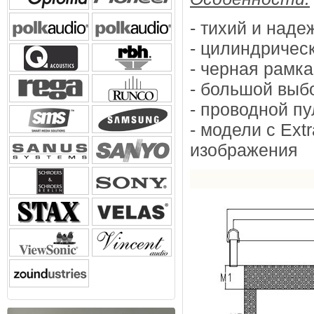
- тихий и над
- цилиндричес
- черная рамк
- большой выб
- проводной пу
- модели с Ext
изображения