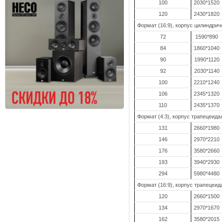
100
2030*1520
120
2430*1820
Формат (16:9), корпус цилиндрич
72
1590*890
84
1860*1040
90
1990*1120
92
2030*1140
100
2210*1240
106
2345*1320
110
2435*1370
Формат (4:3), корпус трапецеид
131
2660*1980
146
2970*2210
176
3580*2660
193
3940*2930
294
5980*4480
Формат (16:9), корпус трапецеи
120
2660*1500
134
2970*1670
162
3580*2015