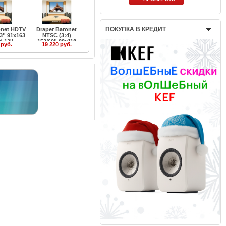
ПОКУПКА В КРЕДИТ
onet HDTV
Draper Baronet
3'' 91x163
NTSC (3:4)
 12''
153/60'' 88x118
 руб.
19 220 руб.
MW