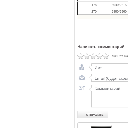
178
3940*2215
270
5980*3360
Написать комментарий
оцените м