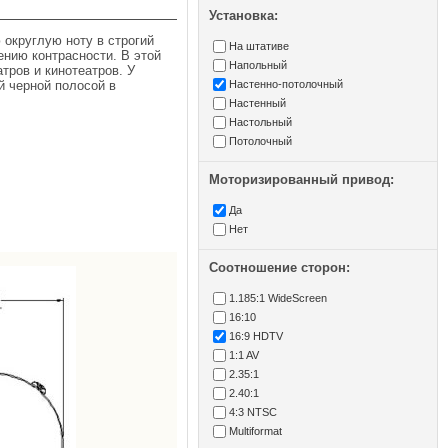
Установка:
 округлую ноту в строгий
На штативе
ению контрасности. В этой
Напольный
тров и кинотеатров. У
й черной полосой в
Настенно-потолочный
Настенный
Настольный
Потолочный
Моторизированный привод:
Да
Нет
Соотношение сторон:
1.185:1 WideScreen
16:10
16:9 HDTV
1:1 AV
2.35:1
2.40:1
4:3 NTSC
Multiformat