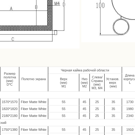
Черная кайма рабочей области
Размер
Длина
полотна
Слева/
Полотно экрана
Верх
Низ
Установ.
корпус
(мм)
Справа
(мм)
(мм)
верх
L
D*C
(мм)
M1
M2
(мм)
M3, M4
1570*1570
Fiber Matte White
55
45
25
35
1730
1820*1820
Fiber Matte White
55
45
25
35
1980
2180*2180
Fiber Matte White
55
45
25
35
2340
ский
1750*1380
Fiber Matte White
55
45
25
35
1910