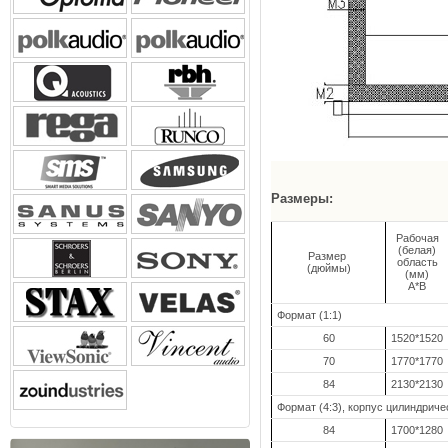
Размеры:
Рабочая
(белая)
Размер
область
(дюймы)
(мм)
A*B
Формат (1:1)
60
1520*1520
70
1770*1770
84
2130*2130
Формат (4:3), корпус цилиндриче
84
1700*1280