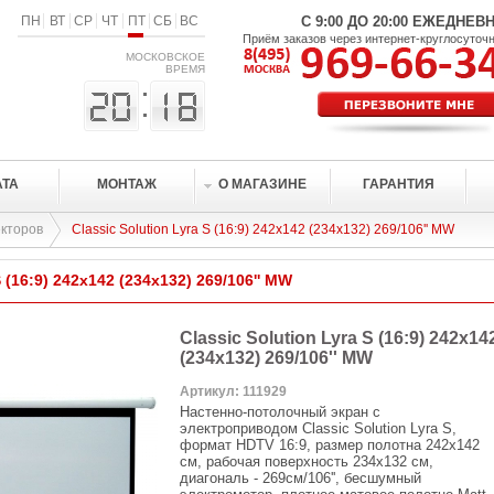
ПН
ВТ
СР
ЧТ
ПТ
СБ
ВС
С 9:00 ДО 20:00 ЕЖЕДНЕВ
Приём заказов через интернет-круглосуточ
МОСКОВСКОЕ
ВРЕМЯ
АТА
МОНТАЖ
О МАГАЗИНЕ
ГАРАНТИЯ
кторов
Classic Solution Lyra S (16:9) 242x142 (234х132) 269/106'' MW
S (16:9) 242x142 (234х132) 269/106'' MW
Classic Solution Lyra S (16:9) 242x14
(234х132) 269/106'' MW
Артикул: 111929
Настенно-потолочный экран с
электроприводом Classic Solution Lyra S,
формат HDTV 16:9, размер полотна 242x142
см, рабочая поверхность 234х132 см,
диагональ - 269см/106'', бесшумный