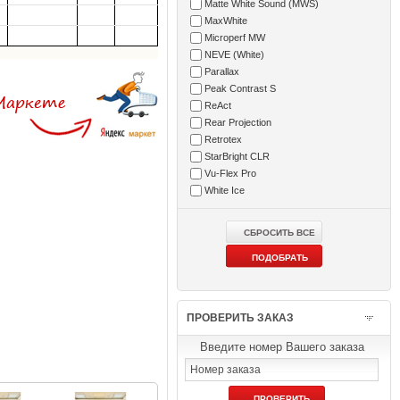
Matte White Sound (MWS)
MaxWhite
Microperf MW
NEVE (White)
Parallax
Peak Contrast S
ReAct
Rear Projection
Retrotex
StarBright CLR
Vu-Flex Pro
White Ice
ПРОВЕРИТЬ ЗАКАЗ
Введите номер Вашего заказа