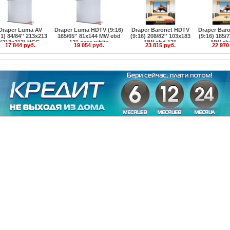
Draper Luma AV
Draper Luma HDTV (9:16)
Draper Baronet HDTV
Draper Bar
:1) 84/84'' 213x213
165/65'' 81x144 MW ebd
(9:16) 208/82'' 103x183
(9:16) 185/7
(213x213) HCG
12'' case white
MW ebd 12''
MW ebd
17 844 руб.
19 054 руб.
23 815 руб.
22 970