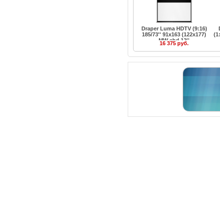
Draper Luma HDTV (9:16)
185/73'' 91x163 (122x177)
(1
MW ebd 12''
16 375 руб.