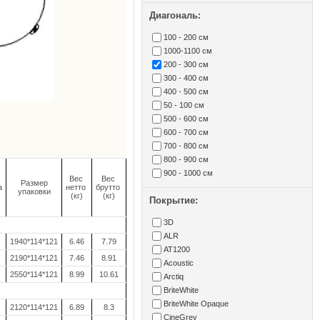
Диагональ:
100 - 200 см
1000-1100 см
200 - 300 см
300 - 400 см
400 - 500 см
50 - 100 см
500 - 600 см
600 - 700 см
700 - 800 см
800 - 900 см
900 - 1000 см
Вес
Вес
Размер
а
нетто
брутто
упаковки
(кг)
(кг)
Покрытие:
3D
ALR
1940*114*121
6.46
7.79
AT1200
2190*114*121
7.46
8.91
Acoustic
2550*114*121
8.99
10.61
Arctiq
BriteWhite
BriteWhite Opaque
2120*114*121
6.89
8.3
CineGrey