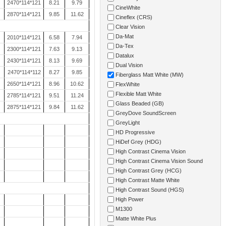
2470*114*121
8.21
9.79
CineWhite
2870*114*121
9.85
11.62
Cineflex (CRS)
Clear Vision
Da-Mat
2010*114*121
6.58
7.94
Da-Tex
2300*114*121
7.63
9.13
Datalux
2430*114*121
8.13
9.69
Dual Vision
2470*114*112
8.27
9.85
Fiberglass Matt White (MW)
2650*114*121
8.96
10.62
FlexWhite
Flexible Matt White
2785*114*121
9.51
11.24
Glass Beaded (GB)
2875*114*121
9.84
11.62
GreyDove SoundScreen
GreyLight
HD Progressive
HiDef Grey (HDG)
High Contrast Cinema Vision
High Contrast Cinema Vision Sound
High Contrast Grey (HCG)
High Contrast Matte White
High Contrast Sound (HGS)
High Power
M1300
Matte White Plus