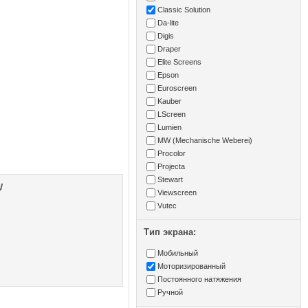
Classic Solution
Da-lite
Digis
Draper
Elite Screens
Epson
Euroscreen
Kauber
LScreen
Lumien
MW (Mechanische Weberei)
Procolor
Projecta
Stewart
W
Viewscreen
Vutec
Тип экрана:
Мобильный
Моторизированный
Постоянного натяжения
Ручной