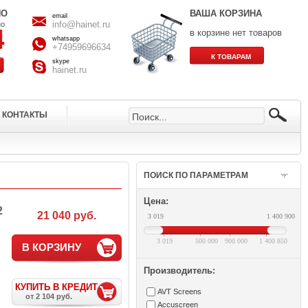
НО
ВАША КОРЗИНА
email
info@hainet.ru
но
в корзине нет товаров
whatsapp
+74959696634
skype
hainet.ru
КОНТАКТЫ
ПОИСК ПО ПАРАМЕТРАМ
Цена:
2
21 040 руб.
3 019
1 400 900
3 019
500 000
900 000
1 400 850
В КОРЗИНУ
Производитель:
КУПИТЬ В КРЕДИТ
AVT Screens
от 2 104 руб.
Accuscreen