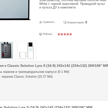
электромотор, плотное матовое полотно Matt
White с черной окантовкой. Проводной пульт
и пульта ДУ в комплекте.
Сравнить
0
Комментарии:
Рейтинг:
 к Classic Solution Lyra S (16:9) 242x142 (234х132) 269/106'' M
ы экранов в трапецеидальном корпусе (0.1 Мб)
 экранов Classic Solution (10.27 Мб)
 Solution Lyra S (16:9) 242x142 (234х132) 269/106'' MW