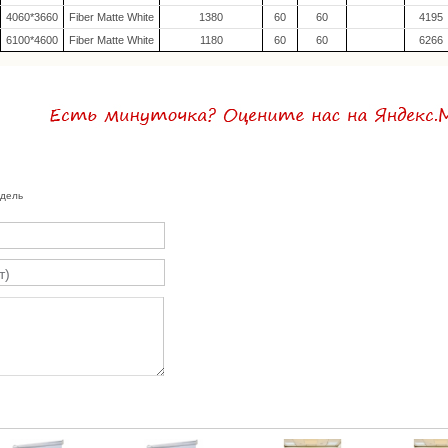
4060*3660
Fiber Matte White
1380
60
60
4195
6100*4600
Fiber Matte White
1180
60
60
6266
одель