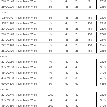
2100*1620
Fiber Matte White
55
45
25
35
2260
2500*1920
Fiber Matte White
55
45
25
35
2660
еский
1640*990
Fiber Matte White
55
45
25
450
1800
1930*1140
Fiber Matte White
55
45
25
450
2090
2060*1220
Fiber Matte White
55
45
25
450
2220
2100*1240
Fiber Matte White
55
45
25
450
2248
2280*1340
Fiber Matte White
55
45
25
450
2440
2420*1440
Fiber Matte White
55
45
25
450
2575
2510*1470
Fiber Matte White
55
45
25
450
2665
альный
2740*2060
Fiber Matte White
40
40
40
2875
3050*2800
Fiber Matte White
40
40
40
3185
3660*2740
Fiber Matte White
40
40
40
3795
4060*3050
Fiber Matte White
60
60
60
4195
6100*4600
Fiber Matte White
60
60
60
6266
дальный
2740*2740
Fiber Matte White
1200
40
40
2875
3050*3050
Fiber Matte White
1340
40
40
3185
3660*3660
Fiber Matte White
1600
40
40
3795