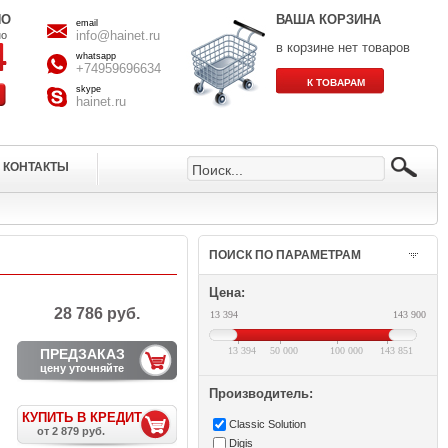
НО
ВАША КОРЗИНА
email
info@hainet.ru
но
в корзине нет товаров
whatsapp
+74959696634
skype
hainet.ru
КОНТАКТЫ
ПОИСК ПО ПАРАМЕТРАМ
Цена:
28 786 руб.
13 394
143 900
13 394
50 000
100 000
143 851
ПРЕДЗАКАЗ
цену уточняйте
Производитель:
КУПИТЬ В КРЕДИТ
Classic Solution
от 2 879 руб.
Digis