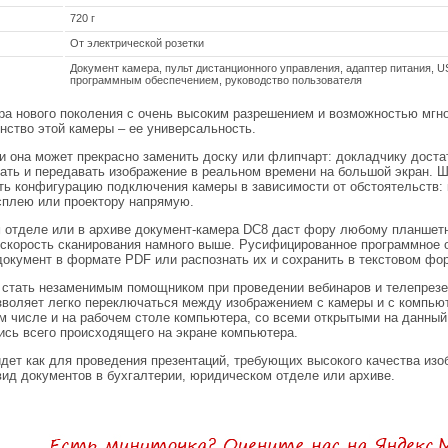
720 г
От электрической розетки
Документ камера, пульт дистанционного управления, адаптер питания, 
программным обеспечением, руководство пользователя
ра нового поколения с очень высоким разрешением и возможностью мгн
нство этой камеры – ее универсальность.
и она может прекрасно заменить доску или флипчарт: докладчику доста
мать и передавать изображение в реальном времени на большой экран. 
ть конфигурацию подключения камеры в зависимости от обстоятельств:
исплею или проектору напрямую.
 отделе или в архиве документ-камера DC8 даст фору любому планшетн
 скорость сканирования намного выше. Русифицированное программное 
документ в формате PDF или распознать их и сохранить в текстовом фо
 стать незаменимым помощником при проведении вебинаров и телепрезе
воляет легко переключаться между изображением с камеры и с компьют
ом числе и на рабочем столе компьютера, со всеми открытыми на данны
ись всего происходящего на экране компьютера.
дет как для проведения презентаций, требующих высокого качества изоб
вид документов в бухгалтерии, юридическом отделе или архиве.