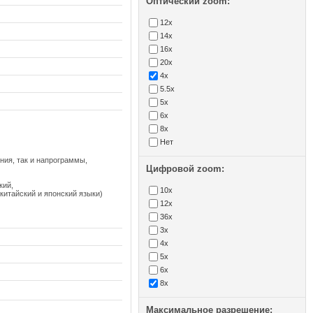
Оптический zoom:
12x
14x
16x
20x
4x
5.5x
5x
6x
8x
Нет
ния, так и напрограммы,
Цифровой zoom:
кий,
10x
китайский и японский языки)
12x
36x
3x
4x
5x
6x
8x
Максимальное разрешение: