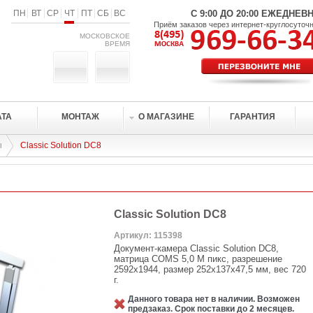
ПН
ВТ
СР
ЧТ
ПТ
СБ
ВС
С 9:00 ДО 20:00 ЕЖЕДНЕВ
Приём заказов через интернет-круглосуточ
МОСКОВСКОЕ
ВРЕМЯ
АТА
МОНТАЖ
О МАГАЗИНЕ
ГАРАНТИЯ
ы
Classic Solution DC8
Classic Solution DC8
Артикул: 115398
Документ-камера Classic Solution DC8,
матрица COMS 5,0 М пикс, разрешение
2592х1944, размер 252х137х47,5 мм, вес 720
г.
Данного товара нет в наличии. Возможен
предзаказ. Срок поставки до 2 месяцев.