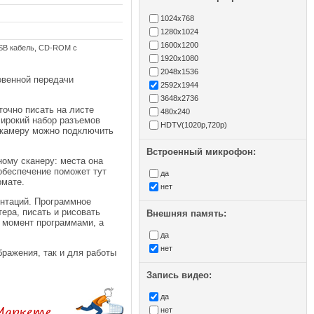
1024x768
1280x1024
1600x1200
USB кабель, CD-ROM с
1920x1080
2048x1536
овенной передачи
2592х1944
3648х2736
точно писать на листе
480x240
Широкий набор разъемов
HDTV(1020p,720p)
 камеру можно подключить
Встроенный микрофон:
ому сканеру: места она
обеспечение поможет тут
да
рмате.
нет
нтаций. Программное
ера, писать и рисовать
Внешняя память:
й момент программами, а
да
нет
ражения, так и для работы
Запись видео:
да
нет