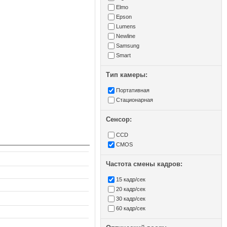
Elmo
Epson
Lumens
Newline
Samsung
Smart
Тип камеры:
Портативная
Стационарная
Сенсор:
CCD
CMOS
Частота смены кадров:
15 кадр/сек
20 кадр/сек
30 кадр/сек
60 кадр/сек