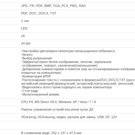
JPG, TIF, PDF, BMP, TGA, PCX, PNG, RAS
PDF, DOC, DOCX, TXT
1 сек
LED
х8
24 бит
-Настройки цвета/яркости/контраста/насыщенности/баланса
-белого
-Выбор разрешения
-Эффекты(черно-белое изображение, негатив, зеркальное
-отображение, поворот, увеличение/уменьшение)
-Добавление комментариев и пометок (как на отсканированные изображе
открытые на компьютере)
-Конвертация вPDF
-Распознавание текста с сохранением в форматахDOC,DOCX,TXT (русс
английский,немецкий,французский, испанский,португальский, греческий, 
-Видеозапись всего происходящего на экране компьютера
-Стоп-кадр
-Мультиэкранный режим
CPU P4, MS Direct X9.0, Windows XP / Vista / 7 / 8
Панель управления устройства и/или пульт ДУ
VGA вход, VGA выход, видео, разъем для замка, USB, DC 12V
В сложенном виде: 252 х 137 х 47,5 мм