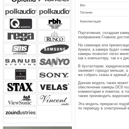
Вес
Питание
Комплектация
Портативная, складная каме
изображения.Главное достои
На семинаре или презентаци
бумаги, а камера будет сни
камеры позволит легко меня
как к компьютеру, так и к д
В бухгалтерии, юридическом
занимает гораздо меньше, а
же собрать сканы в единый 
Данная модель также может
обеспечение камеры DC8 поз
комментарии и пометки, в т
также производить видеозап
Эта модель прекрасно подой
по переводу в электронный 