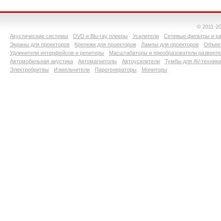
© 2011-2
Акустические системы
DVD и Blu-ray плееры
Усилители
Сетевые фильтры и ра
Экраны для проекторов
Крепежи для проекторов
Лампы для проекторов
Объект
Удлинители интерфейсов и репитеры
Масштабаторы и преобразователи развертк
Автомобильная акустика
Автомагнитолы
Автоусилители
Тумбы для AV-техники
Электробритвы
Измельчители
Парогенераторы
Мониторы