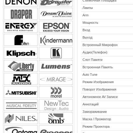
Съемочная Площадка
Лампы
Arm
Мощность
Вход
Выход
Встроенный Микрофон
Аудио(Телефон)
Слот Памяти
Встроенная Память
Auto Tune
Режим Изображения
Поворот Изображения
Автономное AV Записи
Аннотаций
Замораживание
Маска / Прожектор
Режим Проектора