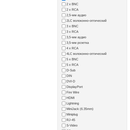
2 x BNC
2 x RCA
2,5-мм аудио
2LC волоконно-оптический
3 x BNC
3 x RCA
3,5-мм аудио
3,5-мм розетка
4 x RCA
4LC волоконно-оптический
5 x BNC
5 x RCA
D-Sub
DIN
DVI-D
DisplayPort
Fire Wire
HDMI
Lightning
MiniJack (6.35mm)
Miniplug
RJ-45
S-Video