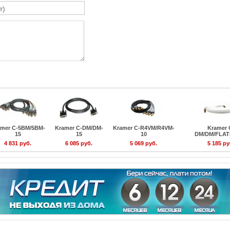
amer C-5BM/5BM-
Kramer C-DM/DM-
Kramer C-R4VM/R4VM-
Kramer 
15
15
10
DM/DM/FLAT
4 831 руб.
6 085 руб.
5 069 руб.
5 185 ру