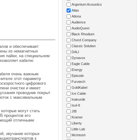
Argentum Acoustics
Atlas
Atlona
Audience
AudioQuest
Black Rhodium
Chord Company
алов и обеспечивает
Classic Solution
ены из немагнитных
DALI
ия пайки, на специальном
Dynavox
позволяет кабелю
Eagle Cable
Energy
кабеля очень важным
Episode
нителе этот параметр
Furutech
оскоростного цифрового
пени очистки и имеет
GoldKabel
ускания проводник покрыт
Ice Cable
 поток с максимальным
Inakustik
Isol-8
 которые могут стать
JIB
5 процентов его
Kramer
адающий отличными
Liberty
Little Lab
ей, звучание которых
McIntosh
аудиотранспортов к