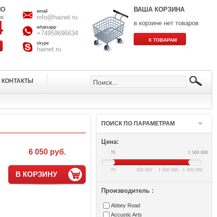
НО
ВАША КОРЗИНА
email
info@hainet.ru
но
в корзине нет товаров
whatsapp
+74959696634
skype
hainet.ru
КОНТАКТЫ
ПОИСК ПО ПАРАМЕТРАМ
Цена:
6 050 руб.
70
1 500 000
70
500 000
1 000 000
1 499 990
В КОРЗИНУ
Производитель :
Abbey Road
Accustic Arts