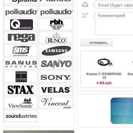
Kramer C-R3VM/R3VM-
Kr
10
4 425 руб.