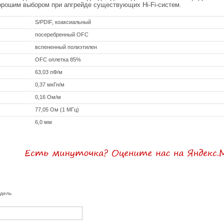
орошим выбором при апгрейде существующих Hi-Fi-систем.
S/PDIF, коаксиальный
посеребренный OFC
вспененный полиэтилен
OFC оплетка 85%
63,03 пФ/м
0,37 мкГн/м
0,16 Ом/м
77,05 Ом (1 МГц)
6,0 мм
одель