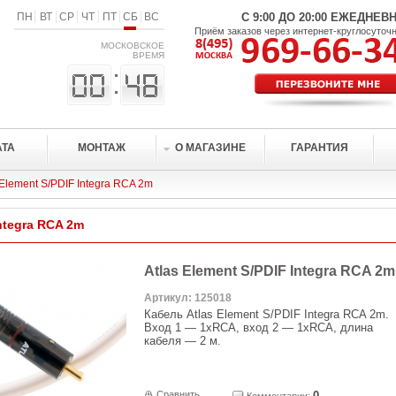
ПН
ВТ
СР
ЧТ
ПТ
СБ
ВС
С 9:00 ДО 20:00 ЕЖЕДНЕВ
Приём заказов через интернет-круглосуточ
МОСКОВСКОЕ
ВРЕМЯ
АТА
МОНТАЖ
О МАГАЗИНЕ
ГАРАНТИЯ
 Element S/PDIF Integra RCA 2m
Integra RCA 2m
Atlas Element S/PDIF Integra RCA 2m
Артикул: 125018
Кабель Atlas Element S/PDIF Integra RCA 2m.
Вход 1 — 1хRCA, вход 2 — 1хRCA, длина
кабеля — 2 м.
Сравнить
0
Комментарии: