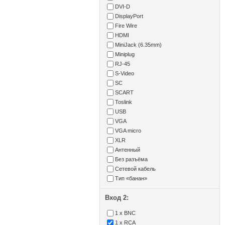
DVI-D
DisplayPort
Fire Wire
HDMI
MiniJack (6.35mm)
Miniplug
RJ-45
S-Video
SC
SCART
Toslink
USB
VGA
VGA micro
XLR
Антенный
Без разъёма
Сетевой кабель
Тип «банан»
Вход 2:
1 x BNC
1 x RCA