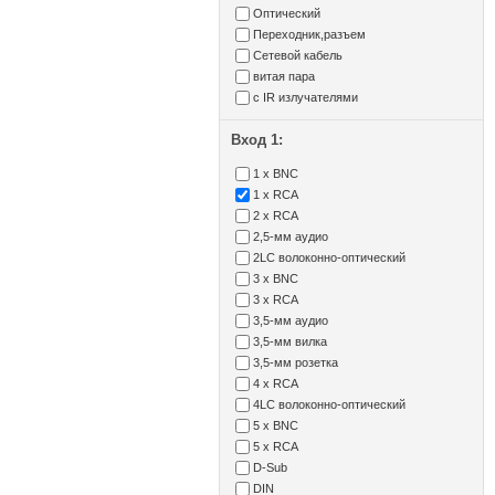
Оптический
Переходник,разъем
Сетевой кабель
витая пара
с IR излучателями
Вход 1:
1 x BNC
1 x RCA
2 x RCA
2,5-мм аудио
2LC волоконно-оптический
3 x BNC
3 x RCA
3,5-мм аудио
3,5-мм вилка
3,5-мм розетка
4 x RCA
4LC волоконно-оптический
5 x BNC
5 x RCA
D-Sub
DIN