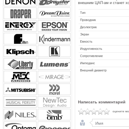
внешним ЦАП-ам и станет х
Тип
Проводник
Диэлектрик
Экран
Емкость
Индуктивность
Сопротивление
Импеданс
Внешний диаметр
Написать комментарий
оцените м