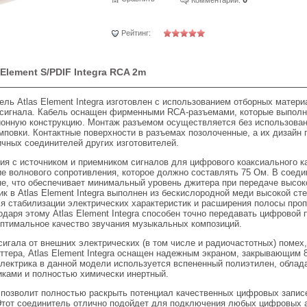
Рейтинг:
Element S/PDIF Integra RCA 2m
ль Atlas Element Integra изготовлен с использованием отборных матери
 сигнала. Кабель оснащен фирменными RCA-разъемами, которые выполн
ионную конструкцию. Монтаж разъемом осуществляется без использован
повки. Контактные поверхности в разъемах позолоченные, а их дизайн 
чных соединителей других изготовителей.
ия с источником и приемником сигналов для цифрового коаксиального 
ие волнового сопротивления, которое должно составлять 75 Ом. В соеди
е, что обеспечивает минимальный уровень джитера при передаче высок
к в Atlas Element Integra выполнен из бескислородной меди высокой сте
я стабилизации электрических характеристик и расширения полосы проп
одаря этому Atlas Element Integra способен точно передавать цифровой
птимальное качество звучания музыкальных композиций.
игала от внешних электрических (в том числе и радиочастотных) помех,
ттера, Atlas Element Integra оснащен надежным экраном, закрывающим 8
электрика в данной модели используется вспененный полиэтилен, обл
иками и полностью химически инертный.
ra позволит полностью раскрыть потенциал качественных цифровых запис
Этот соединитель отлично подойдет для подключения любых цифровых 