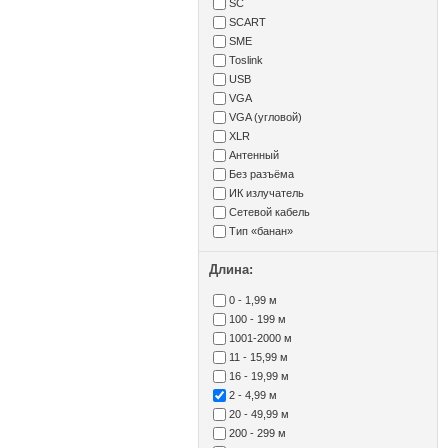
SC
SCART
SME
Toslink
USB
VGA
VGA (угловой)
XLR
Антенный
Без разъёма
ИК излучатель
Сетевой кабель
Тип «банан»
Длина:
0 - 1,99 м
100 - 199 м
1001-2000 м
11 - 15,99 м
16 - 19,99 м
2 - 4,99 м
20 - 49,99 м
200 - 299 м