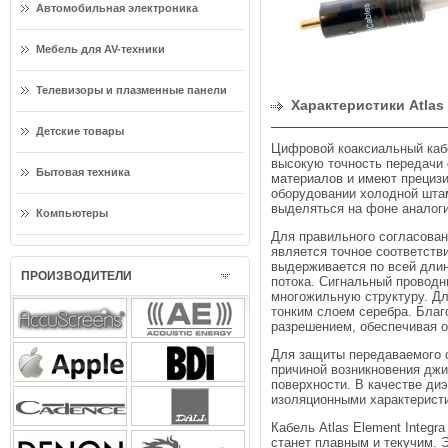
Автомобильная электроника
Мебель для AV-техники
Телевизоры и плазменные панели
Характеристики Atlas 
Детские товары
Цифровой коаксиальный кабе
высокую точность передачи
Бытовая техника
материалов и имеют прециз
оборудовании холодной штам
выделяться на фоне аналоги
Компьютеры
Для правильного согласован
является точное соответств
выдерживается по всей длин
ПРОИЗВОДИТЕЛИ
потока. Сигнальный проводни
многожильную структуру. Дл
тонким слоем серебра. Благ
разрешением, обеспечивая о
Для защиты передаваемого с
причиной возникновения джи
поверхности. В качестве ди
изоляционными характерист
Кабель Atlas Element Integ
станет плавным и текучим. 