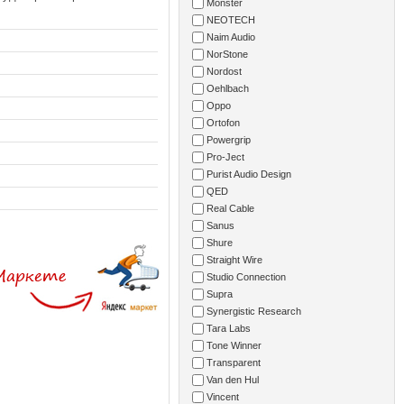
Monster
NEOTECH
Naim Audio
NorStone
Nordost
Oehlbach
Oppo
Ortofon
Powergrip
Pro-Ject
Purist Audio Design
QED
Real Cable
Sanus
Shure
Straight Wire
Studio Connection
Supra
Synergistic Research
Tara Labs
Tone Winner
Transparent
Van den Hul
Vincent