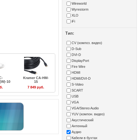
Wireworld
Wyrestorm
XLO
iFi
Тип:
CV (композ. видео)
D-Sub
DVI-D
DisplayPort
Fire Wire
HDMI
C-
Kramer CA-HM-
HDMI/DVI-D
(W)-10
15
S-Video
б.
7 849 руб.
SCART
USB
VGA
VGA/Stereo Audio
YUV (компон. видео)
Акустический
Антенный
Аудио
Кабели в бухтах