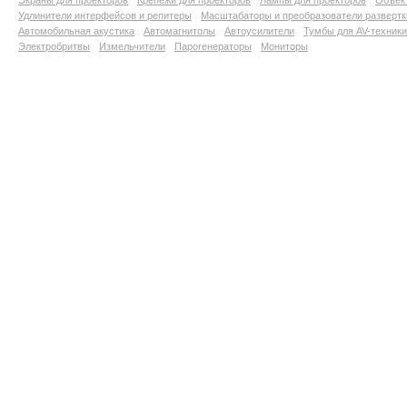
Экраны для проекторов
Крепежи для проекторов
Лампы для проекторов
Объект
Удлинители интерфейсов и репитеры
Масштабаторы и преобразователи развертк
Автомобильная акустика
Автомагнитолы
Автоусилители
Тумбы для AV-техники
Электробритвы
Измельчители
Парогенераторы
Мониторы