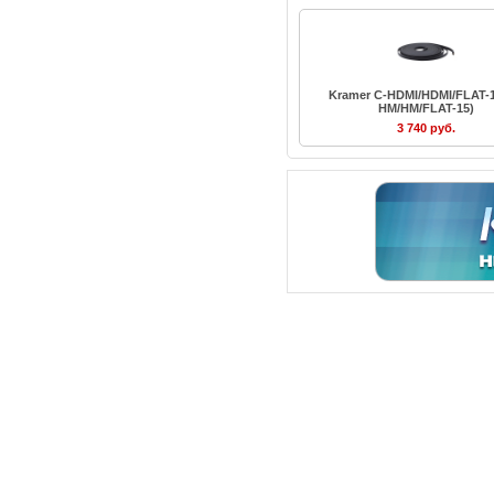
Kramer C-HDMI/HDMI/FLAT-1
HM/HM/FLAT-15)
3 740 руб.