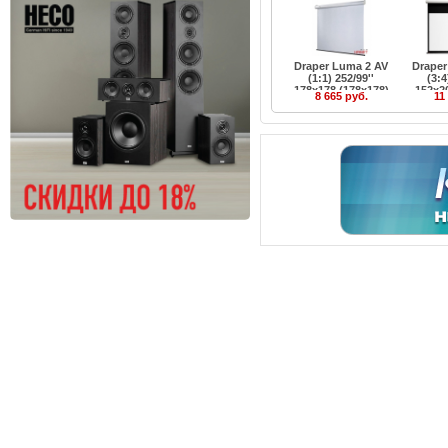
Draper Luma 2 AV
Drape
(1:1) 252/99''
(3:4
178x178 (178x178)
152x2
8 665 руб.
11
MW