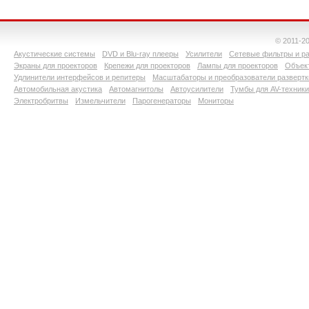
© 2011-2
Акустические системы
DVD и Blu-ray плееры
Усилители
Сетевые фильтры и ра
Экраны для проекторов
Крепежи для проекторов
Лампы для проекторов
Объект
Удлинители интерфейсов и репитеры
Масштабаторы и преобразователи развертк
Автомобильная акустика
Автомагнитолы
Автоусилители
Тумбы для AV-техники
Электробритвы
Измельчители
Парогенераторы
Мониторы