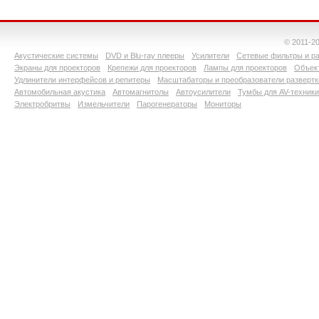
© 2011-2
Акустические системы
DVD и Blu-ray плееры
Усилители
Сетевые фильтры и ра
Экраны для проекторов
Крепежи для проекторов
Лампы для проекторов
Объект
Удлинители интерфейсов и репитеры
Масштабаторы и преобразователи развертк
Автомобильная акустика
Автомагнитолы
Автоусилители
Тумбы для AV-техники
Электробритвы
Измельчители
Парогенераторы
Мониторы