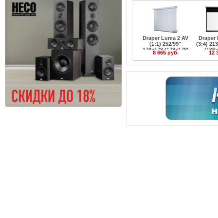
Draper Luma 2 AV
Draper
(1:1) 252/99''
(3:4) 21
178x178 (178x178)
(136
8 665 руб.
12 
MW