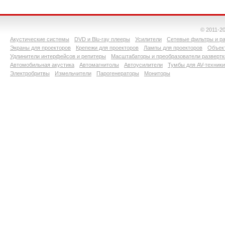
© 2011-2
Акустические системы
DVD и Blu-ray плееры
Усилители
Сетевые фильтры и ра
Экраны для проекторов
Крепежи для проекторов
Лампы для проекторов
Объект
Удлинители интерфейсов и репитеры
Масштабаторы и преобразователи развертк
Автомобильная акустика
Автомагнитолы
Автоусилители
Тумбы для AV-техники
Электробритвы
Измельчители
Парогенераторы
Мониторы