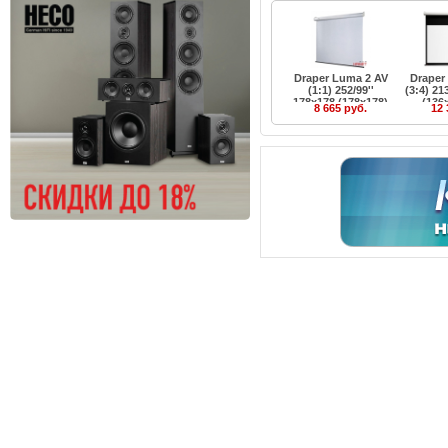
Draper Luma 2 AV
Draper
(1:1) 252/99''
(3:4) 21
178x178 (178x178)
(136
8 665 руб.
12 
MW