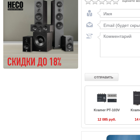
оцените м
Kramer PT-103V
Kram
12 085 руб.
14 