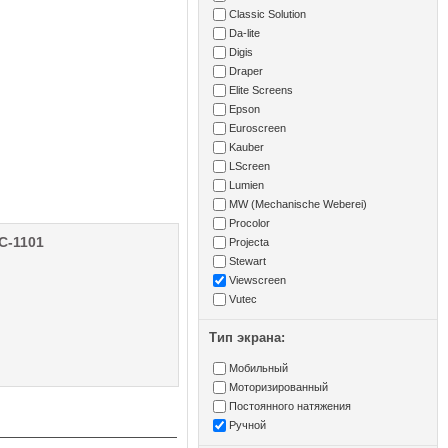
Classic Solution
Da-lite
Digis
Draper
Elite Screens
Epson
Euroscreen
Kauber
LScreen
Lumien
MW (Mechanische Weberei)
Procolor
SC-1101
Projecta
Stewart
Viewscreen
Vutec
Тип экрана:
Мобильный
Моторизированный
Постоянного натяжения
Ручной