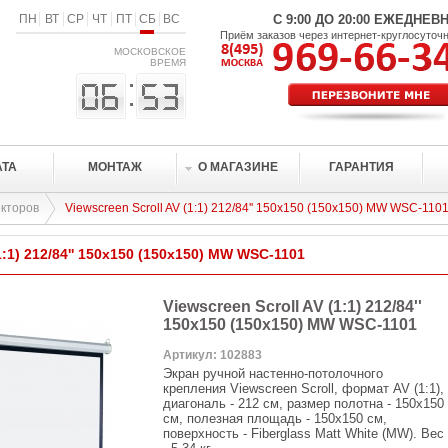
ПН
ВТ
СР
ЧТ
ПТ
СБ
ВС
С 9:00 ДО 20:00 ЕЖЕДНЕВ
Приём заказов через интернет-круглосуточ
МОСКОВСКОЕ
ВРЕМЯ
АТА
МОНТАЖ
О МАГАЗИНЕ
ГАРАНТИЯ
кторов
Viewscreen Scroll AV (1:1) 212/84'' 150x150 (150x150) MW WSC-110
1:1) 212/84'' 150x150 (150x150) MW WSC-1101
Viewscreen Scroll AV (1:1) 212/84''
150x150 (150x150) MW WSC-1101
Артикул: 102883
Экран ручной настенно-потолочного
крепления Viewscreen Scroll, формат AV (1:1),
диагональ - 212 см, размер полотна - 150x150
см, полезная площадь - 150x150 см,
поверхность - Fiberglass Matt White (MW). Вес