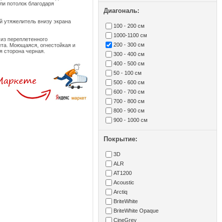
или потолок благодаря
Диагональ:
й утяжелитель внизу экрана
100 - 200 см
1000-1100 см
й из переплетенного
200 - 300 см
ета. Моющаяся, огнестойкая и
ая сторона черная.
300 - 400 см
400 - 500 см
50 - 100 см
500 - 600 см
600 - 700 см
700 - 800 см
800 - 900 см
900 - 1000 см
Покрытие:
3D
ALR
AT1200
Acoustic
Arctiq
BriteWhite
BriteWhite Opaque
CineGrey