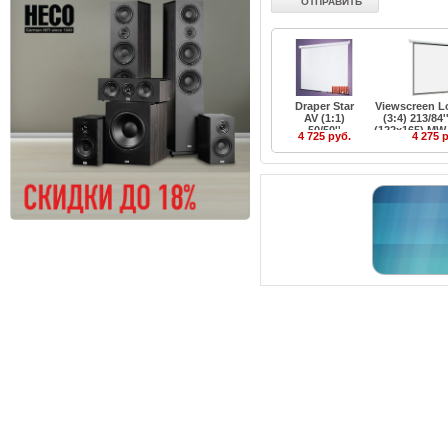
Draper Star
Viewscreen L
AV (1:1)
(3:4) 213/84
50/50''
(122x165) MW
4 725 руб.
4 275 
127x127 MW