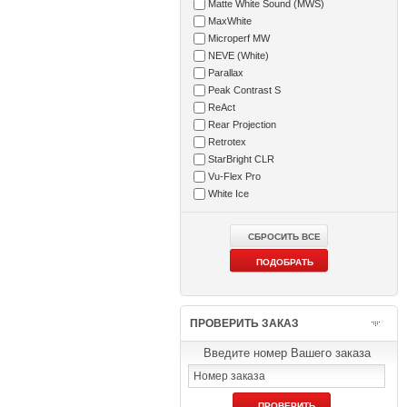
Matte White Sound (MWS)
MaxWhite
Microperf MW
NEVE (White)
Parallax
Peak Contrast S
ReAct
Rear Projection
Retrotex
StarBright CLR
Vu-Flex Pro
White Ice
ПРОВЕРИТЬ ЗАКАЗ
Введите номер Вашего заказа