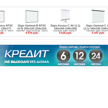
otus NTSC
Digis Optimal-B NTSC
Digis Kontur-C AV (1:1)
Digis Optimal-C 
'' 128x171
(4:3) 160x120 (154x114)
160x160 (160x160)
(1:1) 160x160 (160x
 WLO-4302
190/75'' MW (DSOB-4301)
226/89'' MW (DSKC-
226/89'' MW (DSO
руб.
4 676 руб.
4 516 руб.
4 347 руб.
1101)
1101)