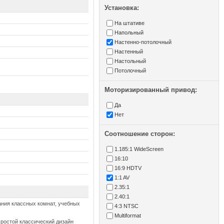
Установка:
На штативе
Напольный
Настенно-потолочный
Настенный
Настольный
Потолочный
Моторизированный привод:
Да
Нет
Соотношение сторон:
1.185:1 WideScreen
16:10
16:9 HDTV
1:1 AV
2.35:1
2.40:1
ания классных комнат, учебных
4:3 NTSC
Multiformat
Простой классический дизайн