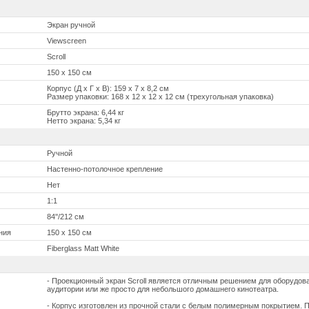
Экран ручной
Viewscreen
Scroll
150 x 150 см
Корпус (Д х Г х В): 159 х 7 x 8,2 см
Размер упаковки: 168 x 12 x 12 x 12 см (трехугольная упаковка)
Брутто экрана: 6,44 кг
Нетто экрана: 5,34 кг
Ручной
Настенно-потолочное крепление
Нет
1:1
84''/212 см
ния
150 x 150 см
Fiberglass Matt White
- Проекционный экран Scroll является отличным решением для оборудов
аудитории или же просто для небольшого домашнего кинотеатра.
- Корпус изготовлен из прочной стали с белым полимерным покрытием. 