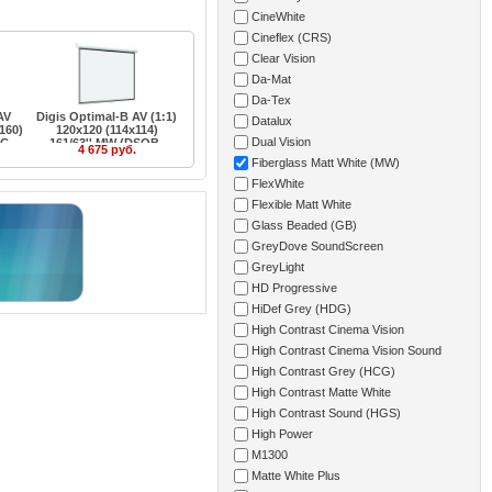
CineWhite
Cineflex (CRS)
Clear Vision
Da-Mat
Da-Tex
AV
Digis Optimal-B AV (1:1)
Datalux
160)
120x120 (114x114)
Dual Vision
C-
161/63'' MW (DSOB-
4 675 руб.
1101)
Fiberglass Matt White (MW)
FlexWhite
Flexible Matt White
Glass Beaded (GB)
GreyDove SoundScreen
GreyLight
HD Progressive
HiDef Grey (HDG)
High Contrast Cinema Vision
High Contrast Cinema Vision Sound
High Contrast Grey (HCG)
High Contrast Matte White
High Contrast Sound (HGS)
High Power
M1300
Matte White Plus