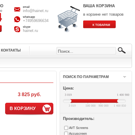
НО
ВАША КОРЗИНА
email
info@hainet.ru
но
в корзине нет товаров
whatsapp
+74959696634
skype
hainet.ru
КОНТАКТЫ
1
ПОИСК ПО ПАРАМЕТРАМ
Цена:
3 825 руб.
3 019
1 400 900
3 019
500 000
900 000
1 400 850
В КОРЗИНУ
Производитель:
AVT Screens
Accuscreen