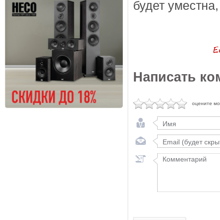
будет уместна
Написать ко
оцените м