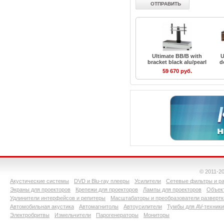
Ultimate BB/B with
U
bracket black alu/pearl
d
59 670 руб.
© 2011-2
Акустические системы
DVD и Blu-ray плееры
Усилители
Сетевые фильтры и ра
Экраны для проекторов
Крепежи для проекторов
Лампы для проекторов
Объект
Удлинители интерфейсов и репитеры
Масштабаторы и преобразователи развертк
Автомобильная акустика
Автомагнитолы
Автоусилители
Тумбы для AV-техники
Электробритвы
Измельчители
Парогенераторы
Мониторы