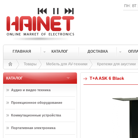
ПН
ВТ
ГЛАВНАЯ
КАТАЛОГ
ДОСТАВКА
ОПЛ
Товары
Мебель для AV-техники
Крепежи для акустики
T+A ASK 6 Black
КАТАЛОГ
Аудио и видео техника
Проекционное оборудование
Коммутационные устройства
Портативная электроника