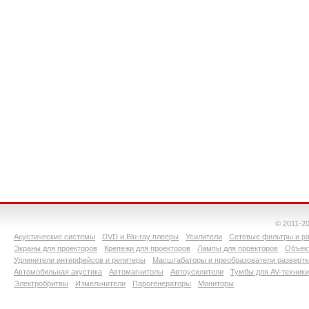
© 2011-2
Акустические системы
DVD и Blu-ray плееры
Усилители
Сетевые фильтры и ра
Экраны для проекторов
Крепежи для проекторов
Лампы для проекторов
Объект
Удлинители интерфейсов и репитеры
Масштабаторы и преобразователи развертк
Автомобильная акустика
Автомагнитолы
Автоусилители
Тумбы для AV-техники
Электробритвы
Измельчители
Парогенераторы
Мониторы