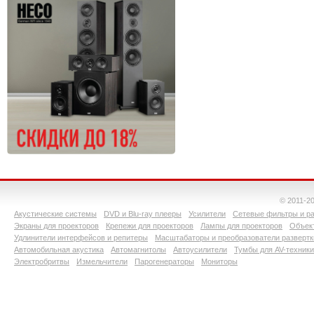
© 2011-2
Акустические системы
DVD и Blu-ray плееры
Усилители
Сетевые фильтры и ра
Экраны для проекторов
Крепежи для проекторов
Лампы для проекторов
Объект
Удлинители интерфейсов и репитеры
Масштабаторы и преобразователи развертк
Автомобильная акустика
Автомагнитолы
Автоусилители
Тумбы для AV-техники
Электробритвы
Измельчители
Парогенераторы
Мониторы