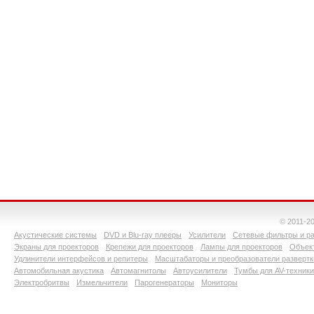
© 2011-2
Акустические системы
DVD и Blu-ray плееры
Усилители
Сетевые фильтры и ра
Экраны для проекторов
Крепежи для проекторов
Лампы для проекторов
Объект
Удлинители интерфейсов и репитеры
Масштабаторы и преобразователи развертк
Автомобильная акустика
Автомагнитолы
Автоусилители
Тумбы для AV-техники
Электробритвы
Измельчители
Парогенераторы
Мониторы