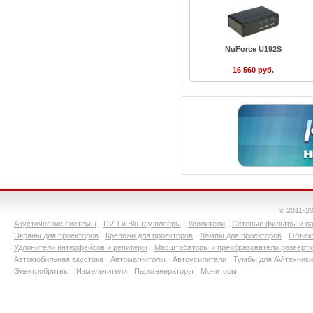
NuForce U192S
16 560 руб.
© 2011-2
Акустические системы
DVD и Blu-ray плееры
Усилители
Сетевые фильтры и ра
Экраны для проекторов
Крепежи для проекторов
Лампы для проекторов
Объект
Удлинители интерфейсов и репитеры
Масштабаторы и преобразователи развертк
Автомобильная акустика
Автомагнитолы
Автоусилители
Тумбы для AV-техники
Электробритвы
Измельчители
Парогенераторы
Мониторы