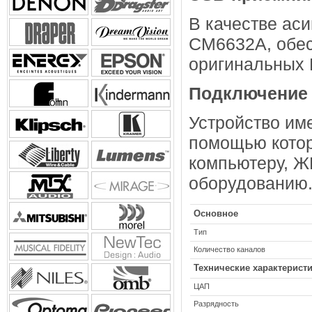
В качестве ас
CM6632A, обе
оригинальных
Подключение
Устройство им
помощью котор
компьютеру, Ж
оборудованию
Основное
Тип
Количество каналов
Технические характерист
ЦАП
Разрядность