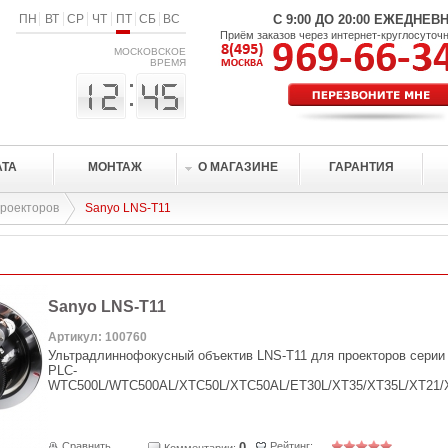
ПН
ВТ
СР
ЧТ
ПТ
СБ
ВС
С 9:00 ДО 20:00 ЕЖЕДНЕВ
Приём заказов через интернет-круглосуточ
МОСКОВСКОЕ
ВРЕМЯ
АТА
МОНТАЖ
О МАГАЗИНЕ
ГАРАНТИЯ
проекторов
Sanyo LNS-T11
Sanyo LNS-T11
Артикул: 100760
Ультрадлиннофокусный объектив LNS-T11 для проекторов серии
PLC-
WTC500L/WTC500AL/XTC50L/XTC50AL/ET30L/XT35/XT35L/XT21/
Сравнить
0
Рейтинг:
Комментарии: