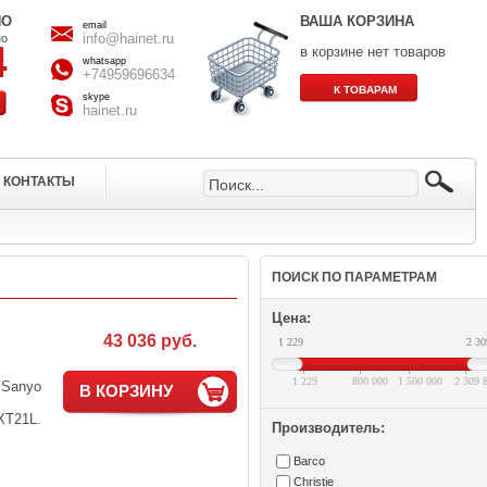
НО
ВАША КОРЗИНА
email
info@hainet.ru
но
в корзине нет товаров
whatsapp
+74959696634
skype
hainet.ru
КОНТАКТЫ
ПОИСК ПО ПАРАМЕТРАМ
Цена:
43 036 руб.
1 229
2 30
1 229
800 000
1 500 000
2 309 
 Sanyo
В КОРЗИНУ
XT21L.
Производитель:
Barco
Christie