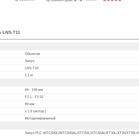
o LNS-T11
Обьектив
Sanyo
LNS-T10
1.1 кг
69 - 109 мм
F2.1 - F2.52
89 мм
x 1.6 (мотор.)
Моторизированный
Sanyo PLC-WTC500L/WTC500AL/XTC50L/XTC50AL/ET30L/XT35/XT35L/X