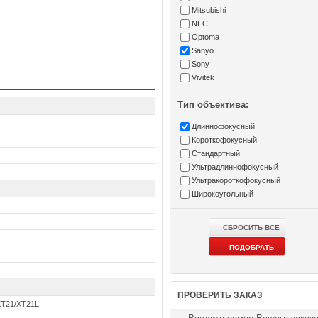
Mitsubishi
NEC
Optoma
Sanyo
Sony
Vivitek
Тип объектива:
Длиннофокусный
Короткофокусный
Стандартный
Ультрадлиннофокусный
Ультракороткофокусный
Широкоугольный
ПРОВЕРИТЬ ЗАКАЗ
T21/XT21L.