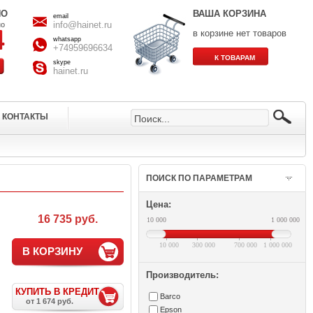
НО
ВАША КОРЗИНА
email
info@hainet.ru
но
в корзине нет товаров
whatsapp
+74959696634
skype
hainet.ru
КОНТАКТЫ
ПОИСК ПО ПАРАМЕТРАМ
Цена:
16 735 руб.
10 000
1 000 000
10 000
300 000
700 000
1 000 000
В КОРЗИНУ
Производитель:
КУПИТЬ В КРЕДИТ
Barco
от 1 674 руб.
Epson