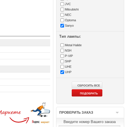
JVC
Mitsubishi
NEC
Optoma
Sanyo
Тип лампы:
Metal Halide
NSH
P-VIP
SHP
UHE
UHP
ПРОВЕРИТЬ ЗАКАЗ
Введите номер Вашего заказа