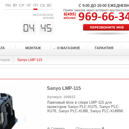
ПН
ВТ
СР
ЧТ
ПТ
СБ
ВС
С 9:00 ДО 20:00 ЕЖЕДНЕВ
Приём заказов через интернет-круглосуточ
МОСКОВСКОЕ
ВРЕМЯ
АТА
МОНТАЖ
О МАГАЗИНЕ
ГАРАНТИЯ
кторов
Sanyo LMP-115
Sanyo LMP-115
Артикул: 100833
Ламповый блок в сборе LMP-115 для
проекторов Sanyo PLC-XU75, Sanyo PLC-
XU78, Sanyo PLC-XU88, Sanyo PLC-XU88W.
Сравнить
0
Комментарии: