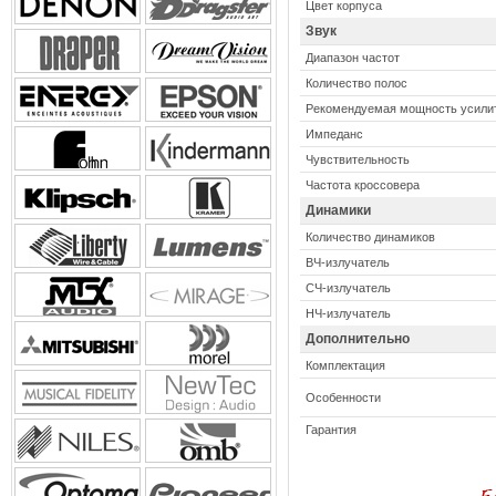
Цвет корпуса
Звук
Диапазон частот
Количество полос
Рекомендуемая мощность усили
Импеданс
Чувствительность
Частота кроссовера
Динамики
Количество динамиков
ВЧ-излучатель
СЧ-излучатель
НЧ-излучатель
Дополнительно
Комплектация
Особенности
Гарантия