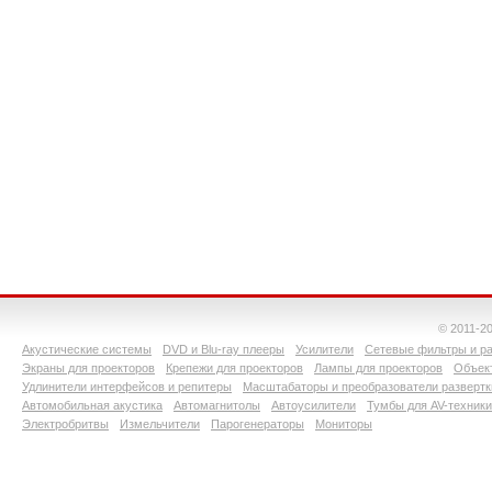
© 2011-2
Акустические системы
DVD и Blu-ray плееры
Усилители
Сетевые фильтры и ра
Экраны для проекторов
Крепежи для проекторов
Лампы для проекторов
Объект
Удлинители интерфейсов и репитеры
Масштабаторы и преобразователи развертк
Автомобильная акустика
Автомагнитолы
Автоусилители
Тумбы для AV-техники
Электробритвы
Измельчители
Парогенераторы
Мониторы