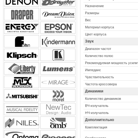
Назначение
Размеры
Вес
Материал корпуса
Цвет корпуса
Звук
Диапазон частот
Количество полос
Рекомендуемая мощность усили
Импеданс
Чувствительность
Частота кроссовера
Динамики
Количество динамиков
ВЧ-излучатель
НЧ-излучатель
Дополнительно
Комплектация