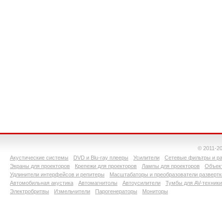
© 2011-2
Акустические системы
DVD и Blu-ray плееры
Усилители
Сетевые фильтры и ра
Экраны для проекторов
Крепежи для проекторов
Лампы для проекторов
Объект
Удлинители интерфейсов и репитеры
Масштабаторы и преобразователи развертк
Автомобильная акустика
Автомагнитолы
Автоусилители
Тумбы для AV-техники
Электробритвы
Измельчители
Парогенераторы
Мониторы