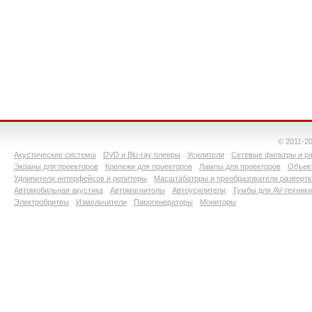
© 2011-2
Акустические системы
DVD и Blu-ray плееры
Усилители
Сетевые фильтры и ра
Экраны для проекторов
Крепежи для проекторов
Лампы для проекторов
Объект
Удлинители интерфейсов и репитеры
Масштабаторы и преобразователи развертк
Автомобильная акустика
Автомагнитолы
Автоусилители
Тумбы для AV-техники
Электробритвы
Измельчители
Парогенераторы
Мониторы