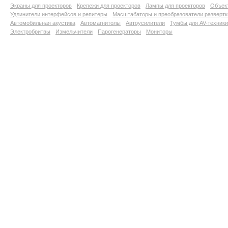
Экраны для проекторов
Крепежи для проекторов
Лампы для проекторов
Объект
Удлинители интерфейсов и репитеры
Масштабаторы и преобразователи развертк
Автомобильная акустика
Автомагнитолы
Автоусилители
Тумбы для AV-техники
Электробритвы
Измельчители
Парогенераторы
Мониторы